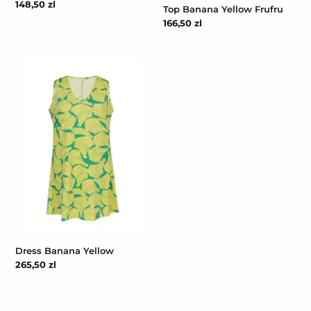
Cena
148,50 zl
Top Banana Yellow Frufru
regularna
Cena
166,50 zl
regularna
Dress
Banana
Yellow
Dress Banana Yellow
Cena
265,50 zl
regularna