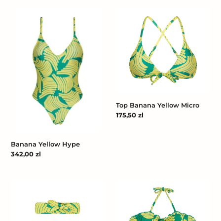
Banana
Top
Yellow
Banana
Hype
Yellow
Micro
Top Banana Yellow Micro
Cena
175,50 zl
regularna
Banana Yellow Hype
Cena
342,00 zl
regularna
Banana
Banana
Yellow
Yellow
Baby
Kids