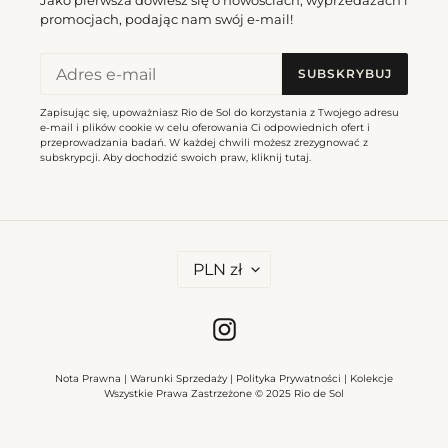
promocjach, podając nam swój e-mail!
SUBSKRYBUJ
Zapisując się, upoważniasz Rio de Sol do korzystania z Twojego adresu
e-mail i plików cookie w celu oferowania Ci odpowiednich ofert i
przeprowadzania badań. W każdej chwili możesz zrezygnować z
subskrypcji. Aby dochodzić swoich praw, kliknij
tutaj
.
W
PLN zł
A
L
U
T
Instagram
A
Nota Prawna
|
Warunki Sprzedaży
|
Polityka Prywatności
|
Kolekcje
Wszystkie Prawa Zastrzeżone © 2025 Rio de Sol