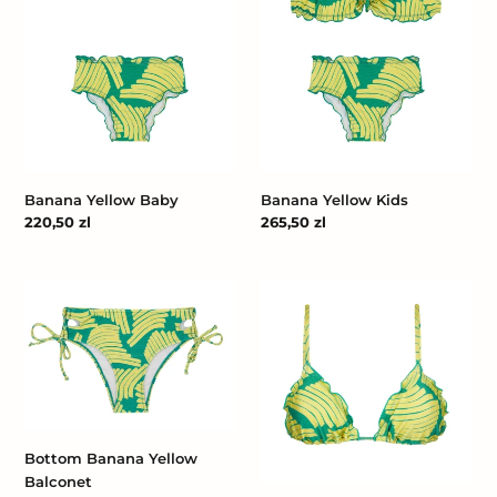
Banana Yellow Baby
Banana Yellow Kids
Cena
220,50 zl
Cena
265,50 zl
regularna
regularna
Bottom
Top
Banana
Banana
Yellow
Yellow
Balconet
Frufru
Bottom Banana Yellow
Balconet