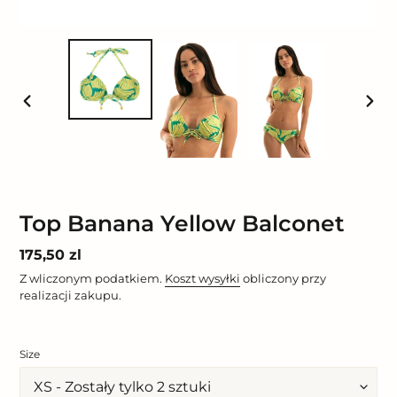
POPRZEDNI
NAST
SLAJD
SLAJ
Top Banana Yellow Balconet
Cena
175,50 zl
regularna
Z wliczonym podatkiem.
Koszt wysyłki
obliczony przy
realizacji zakupu.
Size