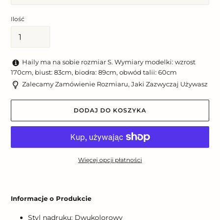
Ilość
Haily ma na sobie rozmiar S. Wymiary modelki: wzrost
170cm, biust: 83cm, biodra: 89cm, obwód talii: 60cm
Zalecamy Zamówienie Rozmiaru, Jaki Zazwyczaj Używasz
DODAJ DO KOSZYKA
Więcej opcji płatności
Dodawanie
produktu
Informacje o Produkcie
do
koszyka
Styl nadruku: Dwukolorowy