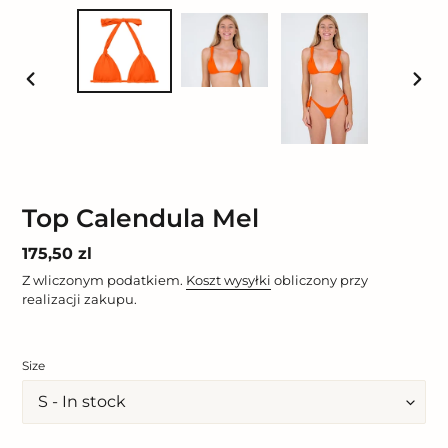
POPRZEDNI
NAST
SLAJD
SLAJ
Top Calendula Mel
Cena
175,50 zl
regularna
Z wliczonym podatkiem.
Koszt wysyłki
obliczony przy
realizacji zakupu.
Size