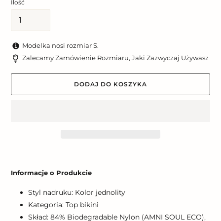
Ilość
Modelka nosi rozmiar S.
Zalecamy Zamówienie Rozmiaru, Jaki Zazwyczaj Używasz
DODAJ DO KOSZYKA
Dodawanie
produktu
Informacje o Produkcie
do
koszyka
Styl nadruku: Kolor jednolity
Kategoria: Top bikini
Skład: 84% Biodegradable Nylon (AMNI SOUL ECO),