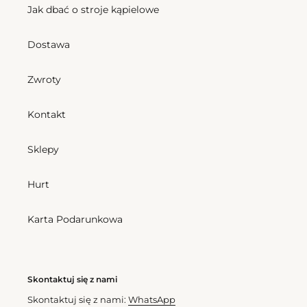
Cena
184,50 zl
Jak dbać o stroje kąpielowe
regularna
Dostawa
Calendula
Bottom
Rash-
Calendula
Guard
Mel
Zwroty
Kids
Kontakt
Bottom Calendula Mel
Sklepy
Cena
166,50 zl
regularna
Hurt
Karta Podarunkowa
Calendula Rash-Guard Kids
Cena
220,50 zl
regularna
Skontaktuj się z nami
Skontaktuj się z nami:
WhatsApp