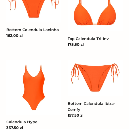
Inv
Bottom Calendula Lacinho
Cena
162,00 zl
Top Calendula Tri-Inv
regularna
Cena
175,50 zl
regularna
Calendula
Bottom
Hype
Calendula
Ibiza-
Comfy
Bottom Calendula Ibiza-
Comfy
Cena
157,50 zl
regularna
Calendula Hype
Cena
337,50 zl