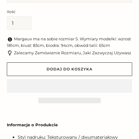
Ilość
Margaux ma na sobie rozmiar S. Wymiary modelki: wzrost
181cm, biust: 83cm, biodra: 94cm, obwód talii: 65cm
Zalecamy Zamówienie Rozmiaru, Jaki Zazwyczaj Używasz
DODAJ DO KOSZYKA
Dodawanie
produktu
Informacje o Produkcie
do
koszyka
Styl nadruku: Teksturowany / dwumateriałowy