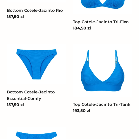
Bottom Cotele-Jacinto Rio
Cena
157,50 zl
Top Cotele-Jacinto Tri-Fixo
regularna
Cena
184,50 zl
regularna
Bottom
Top
Cotele-
Cotele-
Jacinto
Jacinto
Essential-
Tri-
Comfy
Tank
Bottom Cotele-Jacinto
Essential-Comfy
Top Cotele-Jacinto Tri-Tank
Cena
157,50 zl
regularna
Cena
193,50 zl
regularna
Bottom
Cotele-