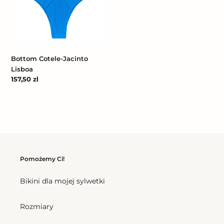
Jacinto
Lisboa
Bottom Cotele-Jacinto
Lisboa
Cena
157,50 zl
regularna
Pomożemy Ci!
Bikini dla mojej sylwetki
Rozmiary