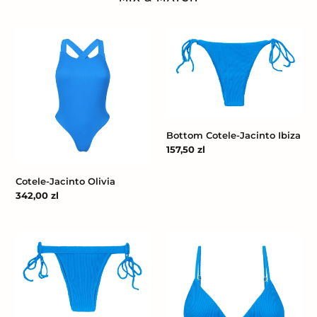
Cotele-
Bottom
Jacinto
Cotele-
Olivia
Jacinto
Ibiza
Bottom Cotele-Jacinto Ibiza
Cena
157,50 zl
regularna
Cotele-Jacinto Olivia
Cena
342,00 zl
regularna
Bottom
Top
Cotele-
Cotele-
Jacinto
Jacinto
Rio
Tri-
Fixo