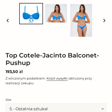
POPRZEDNI
NAST
SLAJD
SLAJ
Top Cotele-Jacinto Balconet-
Pushup
Cena
193,50 zl
regularna
Z wliczonym podatkiem.
Koszt wysyłki
obliczony przy
realizacji zakupu.
Size