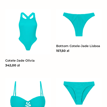
Cotele-
Bottom
Jade
Cotele-
Olivia
Jade
Lisboa
Bottom Cotele-Jade Lisboa
Cena
157,50 zl
regularna
Cotele-Jade Olivia
Cena
342,00 zl
regularna
Top
Bottom
Cotele-
Cotele-
Jade
Jade
Balconet-
Essential-
Pushup
Comfy