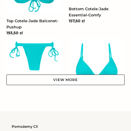
Bottom Cotele-Jade
Essential-Comfy
Cena
157,50 zl
Top Cotele-Jade Balconet-
regularna
Pushup
Cena
193,50 zl
regularna
Bottom
Top
Cotele-
Cotele-
Jade
Jade
Rio
Tri-
Fixo
VIEW MORE
Bottom Cotele-Jade Rio
Cena
157,50 zl
Top Cotele-Jade Tri-Fixo
regularna
Cena
184,50 zl
regularna
Bottom
Top
Cotele-
Cotele-
Pomożemy Ci!
Jade
Jade