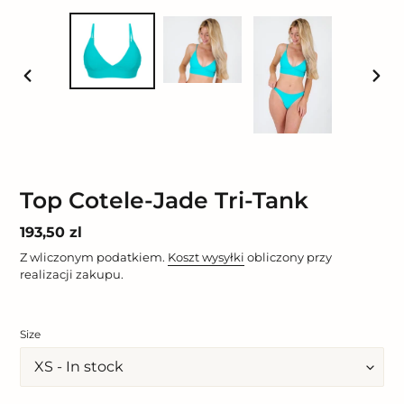
POPRZEDNI
NAST
SLAJD
SLAJ
Top Cotele-Jade Tri-Tank
Cena
193,50 zl
regularna
Z wliczonym podatkiem.
Koszt wysyłki
obliczony przy
realizacji zakupu.
Size