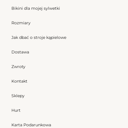
Ibiza
Tri-
Bikini dla mojej sylwetki
Inv
Rozmiary
Bottom Cotele-Jade Ibiza
Cena
157,50 zl
Jak dbać o stroje kąpielowe
Top Cotele-Jade Tri-Inv
regularna
Cena
175,50 zl
regularna
Dostawa
Bottom
Zwroty
Jade
Madrid
Kontakt
Sklepy
Bottom Jade Madrid
Cena
157,50 zl
Hurt
regularna
Karta Podarunkowa