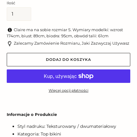
Ilość
Claire ma na sobie rozmiar S. Wymiary modelki: wzrost
174cm, biust: 89cm, biodra: 95cm, obwód talii: 61cm
Zalecamy Zamówienie Rozmiaru, Jaki Zazwyczaj Używasz
DODAJ DO KOSZYKA
Więcej opcji płatności
Dodawanie
produktu
Informacje o Produkcie
do
koszyka
Styl nadruku: Teksturowany / dwumateriałowy
Kategoria: Top bikini