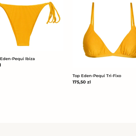
Eden-
Pequi
Tri-
Fixo
Eden-Pequi Ibiza
l
na
Top Eden-Pequi Tri-Fixo
Cena
175,50 zl
regularna