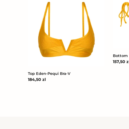
Eden-
Eden-
Pequi
Pequi
Bra-
Ibiza
V
Bottom 
Cena
157,50 z
regular
Top Eden-Pequi Bra-V
Cena
184,50 zl
regularna