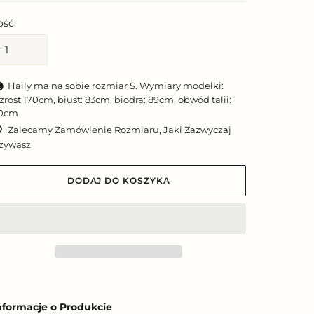
lość
Haily ma na sobie rozmiar S. Wymiary modelki:
zrost 170cm, biust: 83cm, biodra: 89cm, obwód talii:
0cm
Zalecamy Zamówienie Rozmiaru, Jaki Zazwyczaj
żywasz
DODAJ DO KOSZYKA
odawanie
roduktu
nformacje o Produkcie