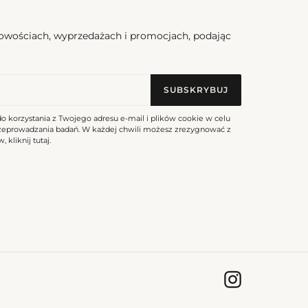
nowościach, wyprzedażach i promocjach, podając
SUBSKRYBUJ
do korzystania z Twojego adresu e-mail i plików cookie w celu
rzeprowadzania badań. W każdej chwili możesz zrezygnować z
, kliknij
tutaj
.
Instagram