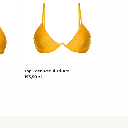
Eden-
Pequi
Tri-
Aro
Top Eden-Pequi Tri-Aro
Cena
193,50 zl
regularna