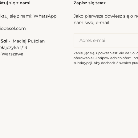
ktuj się z nami
Zapisz się teraz
ktuj się z nami:
WhatsApp
Jako pierwsza dowiesz się o 
nam swój e-mail!
iodesol.com
 Sol
- Maciej Puścian
ołajczyka 1/13
Zapisując się, upoważniasz Rio de Sol 
4 Warszawa
oferowania Ci odpowiednich ofert i p
a
subskrypcji. Aby dochodzić swoich praw