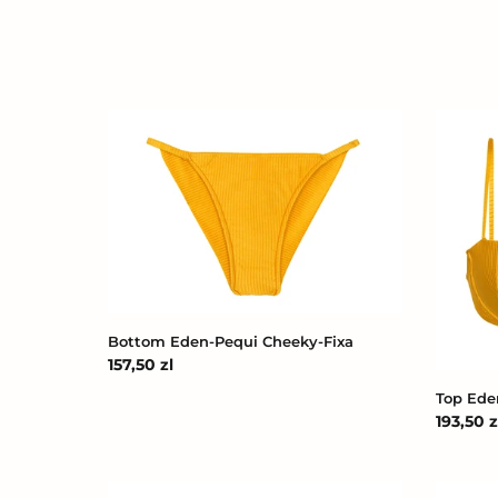
Bottom
Top
Eden-
Eden-
Pequi
Pequi
Cheeky-
Balcone
Fixa
Bottom Eden-Pequi Cheeky-Fixa
Cena
157,50 zl
regularna
Top Ede
Cena
193,50 z
regular
Top
Bottom