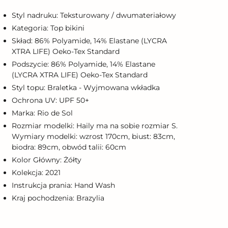
o
oszyka
Styl nadruku: Teksturowany / dwumateriałowy
Kategoria: Top bikini
Skład: 86% Polyamide, 14% Elastane (LYCRA
XTRA LIFE) Oeko-Tex Standard
Podszycie: 86% Polyamide, 14% Elastane
(LYCRA XTRA LIFE) Oeko-Tex Standard
Styl topu: Braletka - Wyjmowana wkładka
Ochrona UV: UPF 50+
Marka: Rio de Sol
Rozmiar modelki: Haily ma na sobie rozmiar S.
Wymiary modelki: wzrost 170cm, biust: 83cm,
biodra: 89cm, obwód talii: 60cm
Kolor Główny: Żółty
Kolekcja: 2021
Instrukcja prania: Hand Wash
Kraj pochodzenia: Brazylia