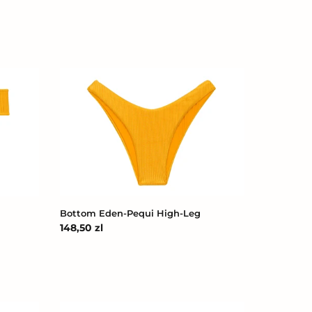
Bottom
Eden-
Pequi
High-
Leg
Bottom Eden-Pequi High-Leg
Cena
148,50 zl
regularna
Top