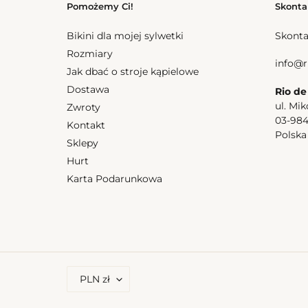
Pomożemy Ci!
Skonta
Bikini dla mojej sylwetki
Skonta
Rozmiary
info@r
Jak dbać o stroje kąpielowe
Dostawa
Rio de
ul. Mik
Zwroty
03-98
Kontakt
Polsk
Sklepy
Hurt
Karta Podarunkowa
W
PLN zł
A
L