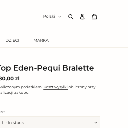
Zaloguj
Koszyk
Polski
się
Szukaj
DZIECI
MARKA
Top Eden-Pequi Bralette
ena
80,00 zl
egularna
 wliczonym podatkiem.
Koszt wysyłki
obliczony przy
ealizacji zakupu.
ize