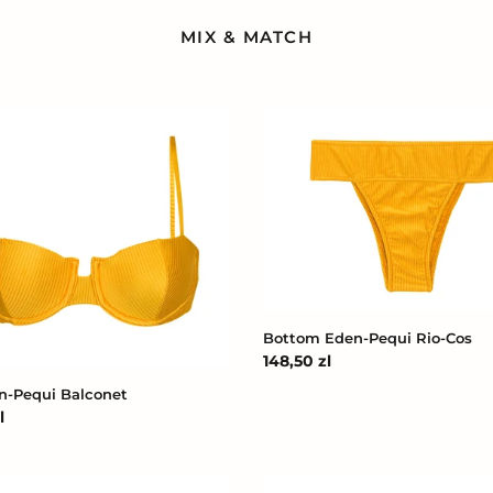
MIX & MATCH
Bottom
Eden-
Pequi
t
Rio-
Cos
Bottom Eden-Pequi Rio-Cos
Cena
148,50 zl
regularna
n-Pequi Balconet
l
na
Top