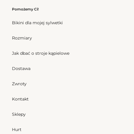
Top
Bottom
Pomożemy Ci!
Fiore
Fiore
Tri-
Mel
Bikini dla mojej sylwetki
Fixo
Rozmiary
Jak dbać o stroje kąpielowe
Dostawa
Top Fiore Tri-Fixo
Bottom Fiore Mel
Cena
207,00 zl
Cena
187,00 zl
regularna
regularna
Zwroty
Bottom
Bottom
Kontakt
Fiore
Fiore
Mel-
Essential
Comfy
Sklepy
Hurt