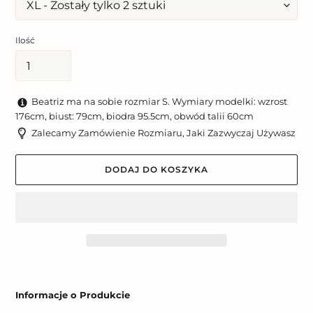
Ilość
Beatriz ma na sobie rozmiar S. Wymiary modelki: wzrost
176cm, biust: 79cm, biodra 95.5cm, obwód talii 60cm
Zalecamy Zamówienie Rozmiaru, Jaki Zazwyczaj Używasz
DODAJ DO KOSZYKA
Dodawanie
produktu
Informacje o Produkcie
do