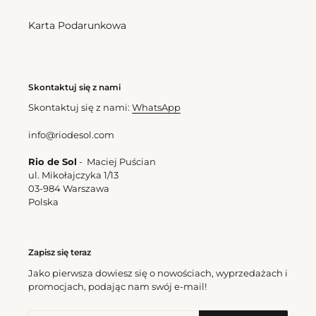
Karta Podarunkowa
Bottom Fiore Mel-Comfy
Bottom Fiore Essential
Cena
187,00 zl
Cena
177,00 zl
regularna
regularna
Skontaktuj się z nami
Skontaktuj się z nami:
WhatsApp
Top
Bottom
Fiore
Fiore
info@riodesol.com
Kate
Angel
Rio de Sol
- Maciej Puścian
ul. Mikołajczyka 1/13
03-984 Warszawa
Polska
Zapisz się teraz
Top Fiore Kate
Bottom Fiore Angel
Cena
197,00 zl
Cena
182,00 zl
Jako pierwsza dowiesz się o nowościach, wyprzedażach i
regularna
regularna
promocjach, podając nam swój e-mail!
Top
Fiore