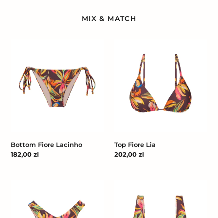
MIX & MATCH
Bottom
Top
Fiore
Fiore
Lacinho
Lia
Bottom Fiore Lacinho
Top Fiore Lia
Cena
182,00 zl
Cena
202,00 zl
regularna
regularna
Bottom
Top
Fiore
Fiore
Cali
Hera