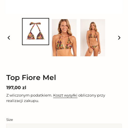
POPRZEDNI
NAST
SLAJD
SLAJ
Top Fiore Mel
Cena
197,00 zl
regularna
Z wliczonym podatkiem.
Koszt wysyłki
obliczony przy
realizacji zakupu.
Size