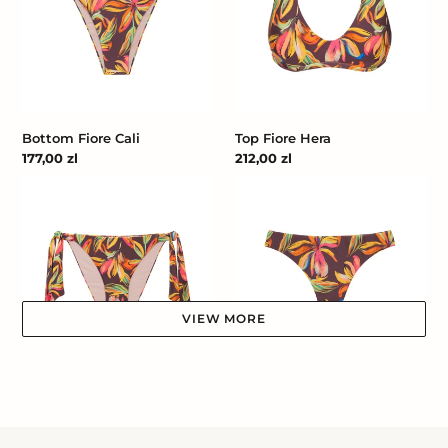
Bottom Fiore Cali
Top Fiore Hera
Cena
177,00 zl
Cena
212,00 zl
regularna
regularna
Bottom
Bottom
Fiore
Fiore
Gisele
Nice-
Fio
VIEW MORE
Bottom Fiore Gisele
Bottom Fiore Nice-Fio
Cena
182,00 zl
Cena
167,00 zl
regularna
regularna