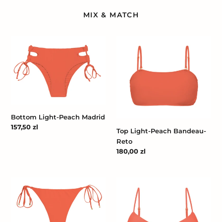
MIX & MATCH
Bottom
Top
Light-
Light-
Peach
Peach
Madrid
Bandeau-
Reto
Bottom Light-Peach Madrid
Cena
157,50 zl
Top Light-Peach Bandeau-
regularna
Reto
Cena
180,00 zl
regularna
Bottom
Top
Light-
Light-
Peach
Peach
Ibiza
Mila