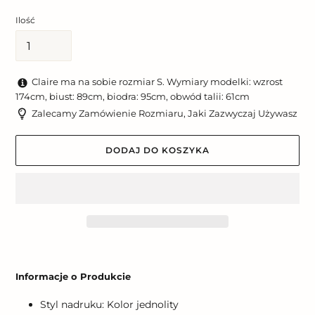
Ilość
Claire ma na sobie rozmiar S. Wymiary modelki: wzrost
174cm, biust: 89cm, biodra: 95cm, obwód talii: 61cm
Zalecamy Zamówienie Rozmiaru, Jaki Zazwyczaj Używasz
DODAJ DO KOSZYKA
Dodawanie
produktu
Informacje o Produkcie
do
koszyka
Styl nadruku: Kolor jednolity