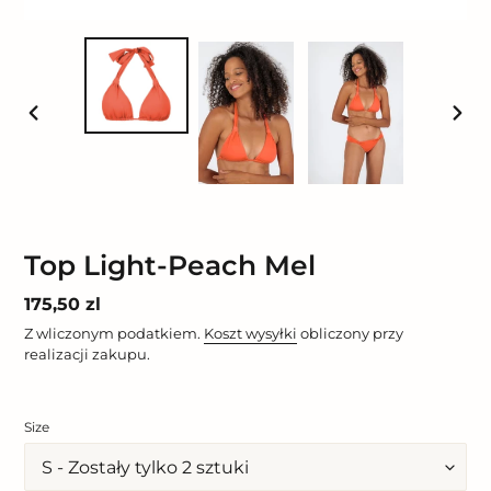
POPRZEDNI
NAST
SLAJD
SLAJ
Top Light-Peach Mel
Cena
175,50 zl
regularna
Z wliczonym podatkiem.
Koszt wysyłki
obliczony przy
realizacji zakupu.
Size