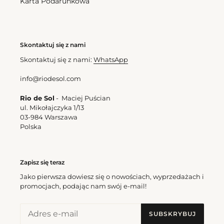
Karta Podarunkowa
regularna
Light-
Peach
Skontaktuj się z nami
Hype
Skontaktuj się z nami:
WhatsApp
info@riodesol.com
Rio de Sol
- Maciej Puścian
ul. Mikołajczyka 1/13
03-984 Warszawa
Polska
Light-Peach Hype
Cena
337,50 zl
regularna
Zapisz się teraz
Jako pierwsza dowiesz się o nowościach, wyprzedażach i
promocjach, podając nam swój e-mail!
SUBSKRYBUJ