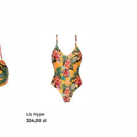
Lis
Hype
Lis Hype
Cena
324,00 zl
regularna