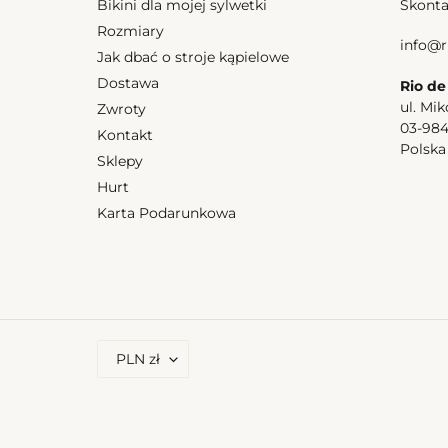
Bikini dla mojej sylwetki
Skonta
Rozmiary
info@r
Jak dbać o stroje kąpielowe
Dostawa
Rio de
ul. Mik
Zwroty
03-98
Kontakt
Polsk
Sklepy
Hurt
Karta Podarunkowa
W
PLN zł
A
L
U
T
A