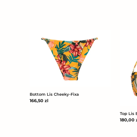
Bottom
Top
Lis
Lis
Cheeky-
Bandea
Fixa
Pli
Bottom Lis Cheeky-Fixa
Cena
166,50 zl
regularna
Top Lis
Cena
180,00 
regular