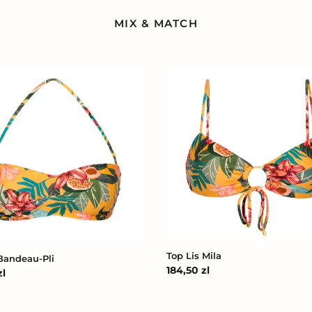
MIX & MATCH
Top
Lis
u-
Mila
Top Lis Mila
 Bandeau-Pli
Cena
184,50 zl
zl
regularna
na