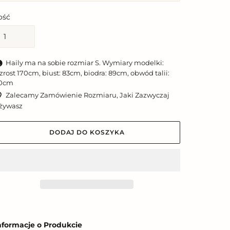
lość
Haily ma na sobie rozmiar S. Wymiary modelki:
zrost 170cm, biust: 83cm, biodra: 89cm, obwód talii:
0cm
Zalecamy Zamówienie Rozmiaru, Jaki Zazwyczaj
żywasz
DODAJ DO KOSZYKA
odawanie
roduktu
nformacje o Produkcie