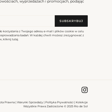
nowościach, wyprzedażach i promocjach, podając
SUBSKRYBUJ
do korzystania z Twojego adresu e-mail i plików cookie w celu
rzeprowadzania badań. W każdej chwili możesz zrezygnować z
, kliknij
tutaj
.
Instagram
ota Prawna
|
Warunki Sprzedaży
|
Polityka Prywatności
|
Kolekcje
Wszystkie Prawa Zastrzeżone © 2025 Rio de Sol