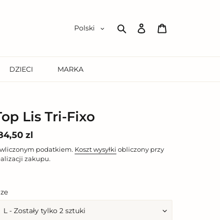
Zaloguj
Koszyk
Polski
się
Szukaj
DZIECI
MARKA
Top Lis Tri-Fixo
ena
84,50 zl
egularna
 wliczonym podatkiem.
Koszt wysyłki
obliczony przy
ealizacji zakupu.
ize