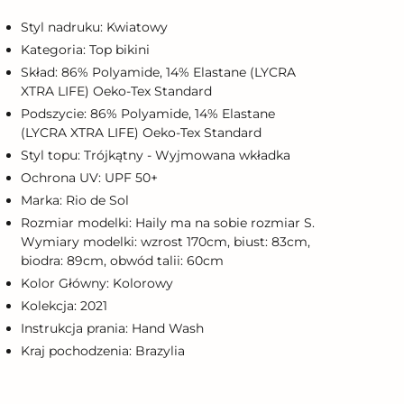
o
oszyka
Styl nadruku: Kwiatowy
Kategoria: Top bikini
Skład: 86% Polyamide, 14% Elastane (LYCRA
XTRA LIFE) Oeko-Tex Standard
Podszycie: 86% Polyamide, 14% Elastane
(LYCRA XTRA LIFE) Oeko-Tex Standard
Styl topu: Trójkątny - Wyjmowana wkładka
Ochrona UV: UPF 50+
Marka: Rio de Sol
Rozmiar modelki: Haily ma na sobie rozmiar S.
Wymiary modelki: wzrost 170cm, biust: 83cm,
biodra: 89cm, obwód talii: 60cm
Kolor Główny: Kolorowy
Kolekcja: 2021
Instrukcja prania: Hand Wash
Kraj pochodzenia: Brazylia