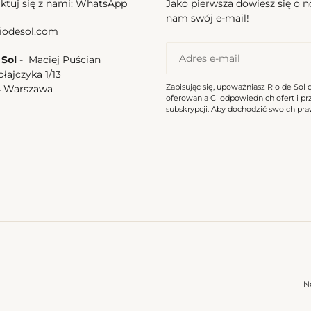
ktuj się z nami:
WhatsApp
Jako pierwsza dowiesz się o 
nam swój e-mail!
iodesol.com
 Sol
- Maciej Puścian
ołajczyka 1/13
Zapisując się, upoważniasz Rio de Sol 
4 Warszawa
oferowania Ci odpowiednich ofert i p
a
subskrypcji. Aby dochodzić swoich praw
N