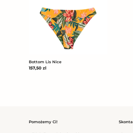
Bottom
Lis
Nice
Bottom Lis Nice
Cena
157,50 zl
regularna
Pomożemy Ci!
Skonta