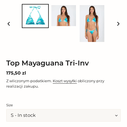
POPRZEDNI
NAST
SLAJD
SLAJ
Top Mayaguana Tri-Inv
Cena
175,50 zl
regularna
Z wliczonym podatkiem.
Koszt wysyłki
obliczony przy
realizacji zakupu.
Size