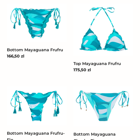
Bottom
Top
Mayaguana
Mayaguana
Frufru
Frufru
Bottom Mayaguana Frufru
Cena
166,50 zl
regularna
Top Mayaguana Frufru
Cena
175,50 zl
regularna
Bottom
Bottom
Mayaguana
Mayaguana
Frufru-
Cheeky-
Fio
Tie
Bottom Mayaguana Frufru-
Bottom Mayaguana
Fio