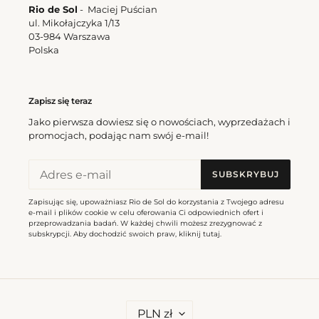
Rio de Sol
- Maciej Puścian
ul. Mikołajczyka 1/13
03-984 Warszawa
Polska
Zapisz się teraz
Jako pierwsza dowiesz się o nowościach, wyprzedażach i
promocjach, podając nam swój e-mail!
SUBSKRYBUJ
Zapisując się, upoważniasz Rio de Sol do korzystania z Twojego adresu
e-mail i plików cookie w celu oferowania Ci odpowiednich ofert i
przeprowadzania badań. W każdej chwili możesz zrezygnować z
subskrypcji. Aby dochodzić swoich praw, kliknij
tutaj
.
W
PLN zł
A