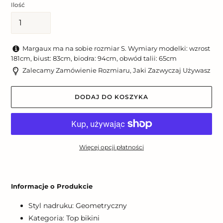
Ilość
Margaux ma na sobie rozmiar S. Wymiary modelki: wzrost
181cm, biust: 83cm, biodra: 94cm, obwód talii: 65cm
Zalecamy Zamówienie Rozmiaru, Jaki Zazwyczaj Używasz
DODAJ DO KOSZYKA
Więcej opcji płatności
Dodawanie
produktu
Informacje o Produkcie
do
koszyka
Styl nadruku: Geometryczny
Kategoria: Top bikini