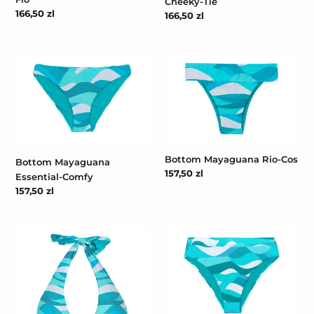
Cheeky-Tie
Cena
166,50 zl
Cena
166,50 zl
regularna
regularna
Bottom
Bottom
Mayaguana
Mayaguana
Essential-
Rio-
Comfy
Cos
Bottom Mayaguana Rio-Cos
Bottom Mayaguana
Cena
157,50 zl
Essential-Comfy
regularna
Cena
157,50 zl
regularna
Top
Bottom
Mayaguana
Mayaguana
Halter-
Hotpant-
Cos
Cos