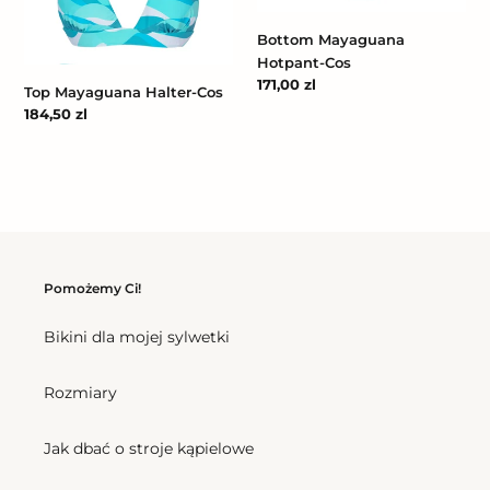
Bottom Mayaguana
Hotpant-Cos
Cena
171,00 zl
Top Mayaguana Halter-Cos
regularna
Cena
184,50 zl
regularna
Pomożemy Ci!
Bikini dla mojej sylwetki
Rozmiary
Jak dbać o stroje kąpielowe