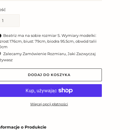
lość
Beatriz ma na sobie rozmiar S. Wymiary modelki:
zrost 176cm, biust: 79cm, biodra 95.5cm, obwód talii
0cm
Zalecamy Zamówienie Rozmiaru, Jaki Zazwyczaj
żywasz
DODAJ DO KOSZYKA
Więcej opcji płatności
odawanie
roduktu
nformacje o Produkcie