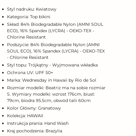
o
oszyka
Styl nadruku: Kwiatowy
Kategoria: Top bikini
Skład: 84% Biodegradable Nylon (AMNI SOUL
ECO), 16% Spandex (LYCRA) - OEKO-TEX -
Chlorine Resistant
Podszycie: 84% Biodegradable Nylon (AMNI
SOUL ECO), 16% Spandex (LYCRA) - OEKO-TEX
- Chlorine Resistant
Styl topu: Trójkątny - Wyjmowana wkładka
Ochrona UV: UPF 50+
Marka: Wednesday in Hawaii by Rio de Sol
Rozmiar modelki: Beatriz ma na sobie rozmiar
S. Wymiary modelki: wzrost 176cm, biust:
79cm, biodra 95.5cm, obwód talii 60cm
Kolor Główny: Granatowy
Kolekcja: HAWAII
Instrukcja prania: Hand Wash
Kraj pochodzenia: Brazylia