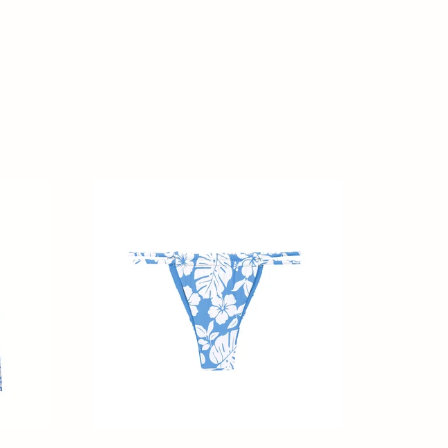
Bottom
Pua-
Pacifica
Isla