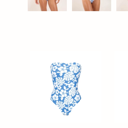
Pua-
Pua-
Pacifica
Pacifica
Aloha
Kona