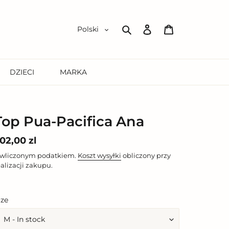
Zaloguj
Koszyk
Polski
się
Szukaj
DZIECI
MARKA
Top Pua-Pacifica Ana
ena
02,00 zl
egularna
 wliczonym podatkiem.
Koszt wysyłki
obliczony przy
ealizacji zakupu.
ize