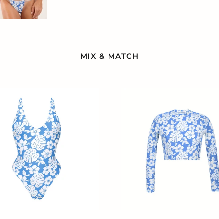
MIX & MATCH
Top
Pua-
Pacifica
Reef