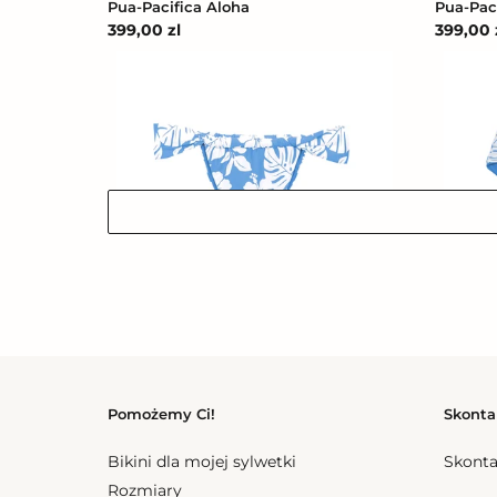
Pua-Pacifica Aloha
Pua-Pac
Cena
399,00 zl
Cena
399,00 
regularna
regular
Bottom
Bottom
Pua-
Pua-
Pacifica
Pacifica
Waimea
Mel
Bottom Pua-Pacifica Waimea
Bottom 
Cena
187,00 zl
Cena
187,00 z
regularna
regular
Pomożemy Ci!
Skonta
Top
Bottom
Bikini dla mojej sylwetki
Skonta
Pua-
Pua-
Rozmiary
Pacifica
Pacifica