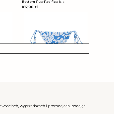
Bottom Pua-Pacifica Isla
Cena
187,00 zl
regularna
Bottom
Pua-
Pacifica
Kaleia
Bottom Pua-Pacifica Kaleia
Cena
187,00 zl
regularna
Bottom
nowościach, wyprzedażach i promocjach, podając
Pua-
Pacifica