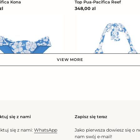
ifica Kona
Top Pua-Pacifica Reef
zl
Cena
348,00 zl
na
regularna
Top
Pua-
Pacifica
Mel
VIEW MORE
Pua-Pacifica Mel
Top Pua-Pacifica Mel
l
Cena
197,00 zl
na
regularna
ktuj się z nami
Zapisz się teraz
Top
ktuj się z nami:
WhatsApp
Jako pierwsza dowiesz się o 
Pua-
nam swój e-mail!
Pacifica