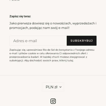
Zapisz się teraz
Jako pierwsza dowiesz się o nowościach, wyprzedażach i
promocjach, podając nam swój e-mail!
SUBSKRYBUJ
Zapisując się, upoważniasz Rio de Sol do korzystania z Twojego adresu
e-mail i plików cookie w celu oferowania Ci odpowiednich ofert i
przeprowadzania badań. W każdej chwili możesz zrezygnować z
subskrypcji. Aby dochodzić swoich praw, kliknij
tutaj
.
W
PLN zł
A
L
U
T
Instagram
A