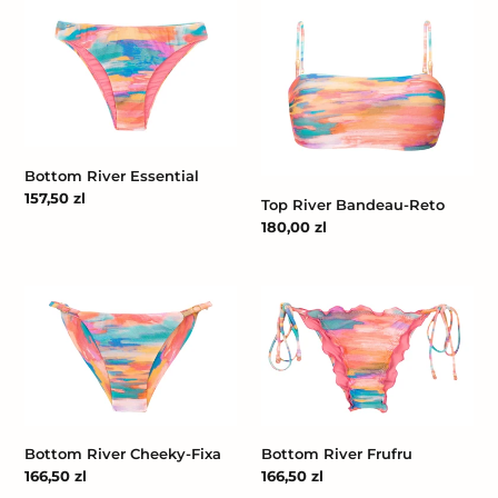
Bottom
Top
River
River
Essential
Bandeau-
Reto
Bottom River Essential
Cena
157,50 zl
Top River Bandeau-Reto
regularna
Cena
180,00 zl
regularna
Bottom
Bottom
River
River
Cheeky-
Frufru
Fixa
Bottom River Cheeky-Fixa
Bottom River Frufru
Cena
166,50 zl
Cena
166,50 zl
regularna
regularna