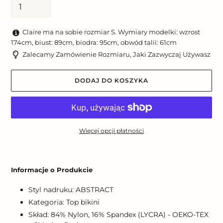
Claire ma na sobie rozmiar S. Wymiary modelki: wzrost
174cm, biust: 89cm, biodra: 95cm, obwód talii: 61cm
Zalecamy Zamówienie Rozmiaru, Jaki Zazwyczaj Używasz
DODAJ DO KOSZYKA
Więcej opcji płatności
Dodawanie
produktu
Informacje o Produkcie
do
koszyka
Styl nadruku: ABSTRACT
Kategoria: Top bikini
Skład: 84% Nylon, 16% Spandex (LYCRA) - OEKO-TEX