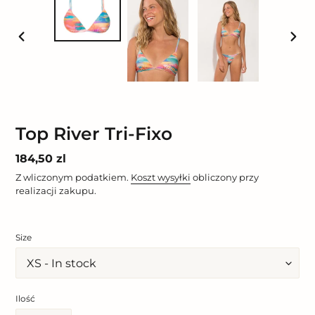
POPRZEDNI
NAST
SLAJD
SLAJ
Top River Tri-Fixo
Cena
184,50 zl
regularna
Z wliczonym podatkiem.
Koszt wysyłki
obliczony przy
realizacji zakupu.
Size
Ilość