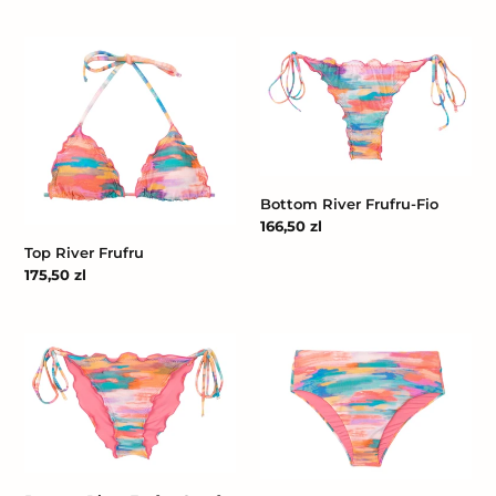
Top
Bottom
River
River
Frufru
Frufru-
Fio
Bottom River Frufru-Fio
Cena
166,50 zl
regularna
Top River Frufru
Cena
175,50 zl
regularna
Bottom
Bottom
River
River
Frufru-
Hotpant-
Comfy
Cos