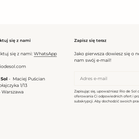
ktuj się z nami
Zapisz się teraz
ktuj się z nami:
WhatsApp
Jako pierwsza dowiesz się o 
nam swój e-mail!
iodesol.com
 Sol
- Maciej Puścian
ołajczyka 1/13
Zapisując się, upoważniasz Rio de Sol 
4 Warszawa
oferowania Ci odpowiednich ofert i p
a
subskrypcji. Aby dochodzić swoich praw