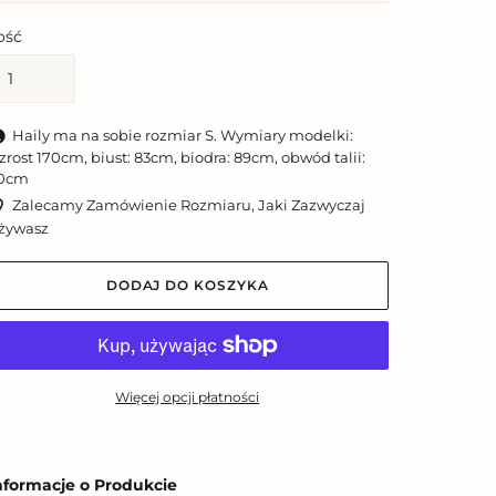
lość
Haily ma na sobie rozmiar S. Wymiary modelki:
zrost 170cm, biust: 83cm, biodra: 89cm, obwód talii:
0cm
Zalecamy Zamówienie Rozmiaru, Jaki Zazwyczaj
żywasz
DODAJ DO KOSZYKA
Więcej opcji płatności
odawanie
roduktu
nformacje o Produkcie