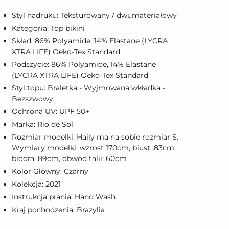
o
oszyka
Styl nadruku: Teksturowany / dwumateriałowy
Kategoria: Top bikini
Skład: 86% Polyamide, 14% Elastane (LYCRA
XTRA LIFE) Oeko-Tex Standard
Podszycie: 86% Polyamide, 14% Elastane
(LYCRA XTRA LIFE) Oeko-Tex Standard
Styl topu: Braletka - Wyjmowana wkładka -
Bezszwowy
Ochrona UV: UPF 50+
Marka: Rio de Sol
Rozmiar modelki: Haily ma na sobie rozmiar S.
Wymiary modelki: wzrost 170cm, biust: 83cm,
biodra: 89cm, obwód talii: 60cm
Kolor Główny: Czarny
Kolekcja: 2021
Instrukcja prania: Hand Wash
Kraj pochodzenia: Brazylia