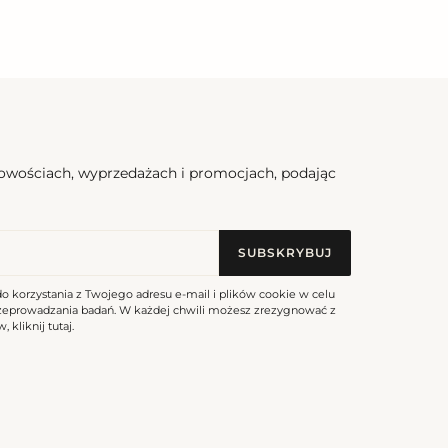
nowościach, wyprzedażach i promocjach, podając
SUBSKRYBUJ
do korzystania z Twojego adresu e-mail i plików cookie w celu
rzeprowadzania badań. W każdej chwili możesz zrezygnować z
, kliknij
tutaj
.