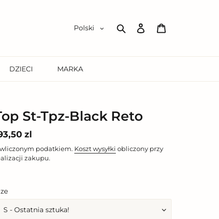
Zaloguj
Koszyk
Polski
się
Szukaj
DZIECI
MARKA
Top St-Tpz-Black Reto
ena
93,50 zl
egularna
 wliczonym podatkiem.
Koszt wysyłki
obliczony przy
ealizacji zakupu.
ize