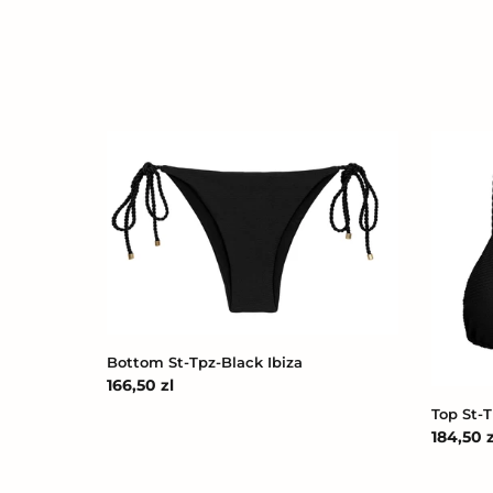
Bottom
Top
St-
St-
Tpz-
Tpz-
Black
Black
Ibiza
Tri-
Inv
Bottom St-Tpz-Black Ibiza
Cena
166,50 zl
regularna
Top St-T
Cena
184,50 z
regular