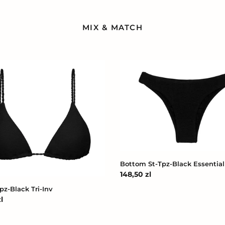
MIX & MATCH
Bottom
St-
Tpz-
Black
Essential
Bottom St-Tpz-Black Essential
Cena
148,50 zl
regularna
pz-Black Tri-Inv
l
na