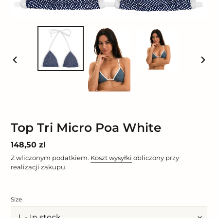
POPRZEDNI
NAST
SLAJD
SLAJ
Top Tri Micro Poa White
Cena
148,50 zl
regularna
Z wliczonym podatkiem.
Koszt wysyłki
obliczony przy
realizacji zakupu.
Size