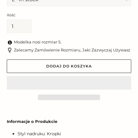
Ilość
Modelka nosi rozmiar S.
Zalecamy Zamówienie Rozmiaru, Jaki Zazwyczaj Używasz
DODAJ DO KOSZYKA
Dodawanie
produktu
Informacje o Produkcie
do
koszyka
Styl nadruku: Kropki