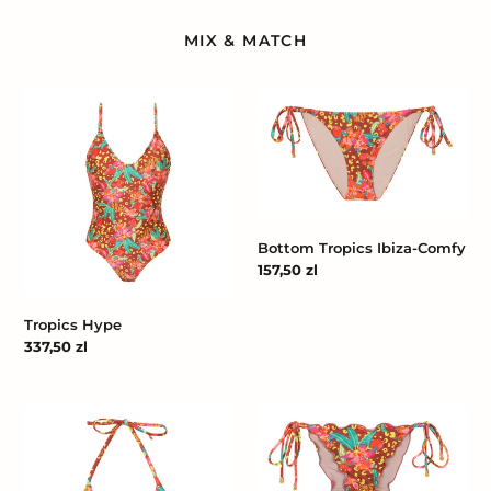
MIX & MATCH
Tropics
Bottom
Hype
Tropics
Ibiza-
Comfy
Bottom Tropics Ibiza-Comfy
Cena
157,50 zl
regularna
Tropics Hype
Cena
337,50 zl
regularna
Top
Bottom
Tropics
Tropics
Tri-
Frufru
Inv