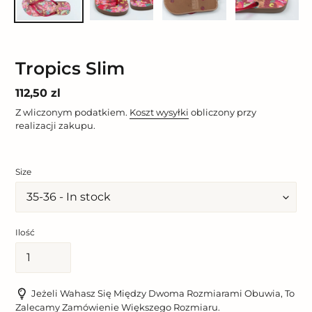
Tropics Slim
Cena
112,50 zl
regularna
Z wliczonym podatkiem.
Koszt wysyłki
obliczony przy
realizacji zakupu.
Size
Ilość
Jeżeli Wahasz Się Między Dwoma Rozmiarami Obuwia, To
Zalecamy Zamówienie Większego Rozmiaru.