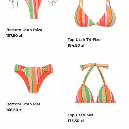
Fixo
Bottom Utah Ibiza
Cena
157,50 zl
Top Utah Tri-Fixo
regularna
Cena
184,50 zl
regularna
Bottom
Top
Utah
Utah
Mel
Mel
Bottom Utah Mel
Cena
166,50 zl
Top Utah Mel
regularna
Cena
175,50 zl
regularna
Utah
Utah