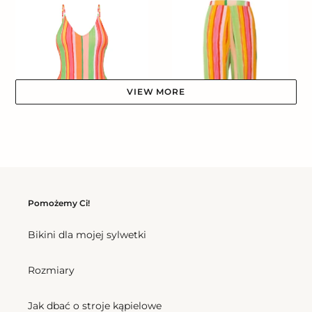
Hype
Wide
Pants
VIEW MORE
Utah Hype
Cena
337,50 zl
regularna
Utah Wide Pants
Cena
540,00 zl
Pomożemy Ci!
regularna
Bikini dla mojej sylwetki
Bottom
Bottom
Utah
Utah
Rozmiary
Ibiza-
Leblon
Comfy
Jak dbać o stroje kąpielowe