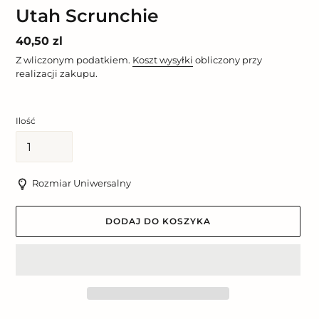
Utah Scrunchie
Cena
40,50 zl
regularna
Z wliczonym podatkiem.
Koszt wysyłki
obliczony przy
realizacji zakupu.
Ilość
Rozmiar Uniwersalny
DODAJ DO KOSZYKA