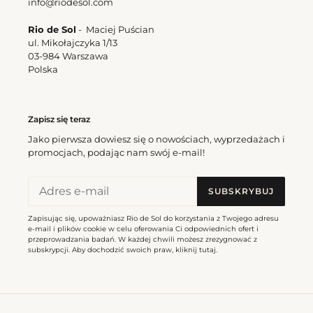
info@riodesol.com
Rio de Sol
- Maciej Puścian
ul. Mikołajczyka 1/13
Bottom Utah Leblon-Fio
03-984 Warszawa
Cena
162,00 zl
Polska
regularna
Zapisz się teraz
Jako pierwsza dowiesz się o nowościach, wyprzedażach i
promocjach, podając nam swój e-mail!
SUBSKRYBUJ
Zapisując się, upoważniasz Rio de Sol do korzystania z Twojego adresu
e-mail i plików cookie w celu oferowania Ci odpowiednich ofert i
przeprowadzania badań. W każdej chwili możesz zrezygnować z
subskrypcji. Aby dochodzić swoich praw, kliknij
tutaj
.