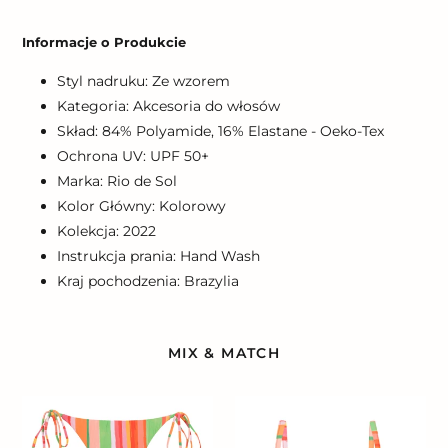
Dodawanie
produktu
Informacje o Produkcie
do
koszyka
Styl nadruku: Ze wzorem
Kategoria: Akcesoria do włosów
Skład: 84% Polyamide, 16% Elastane - Oeko-Tex
Ochrona UV: UPF 50+
Marka: Rio de Sol
Kolor Główny: Kolorowy
Kolekcja: 2022
Instrukcja prania: Hand Wash
Kraj pochodzenia: Brazylia
MIX & MATCH
Bottom
Top
Utah
Utah
Ibiza
Tri-