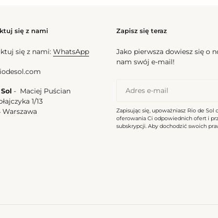
ktuj się z nami
Zapisz się teraz
ktuj się z nami:
WhatsApp
Jako pierwsza dowiesz się o 
nam swój e-mail!
iodesol.com
 Sol
- Maciej Puścian
ołajczyka 1/13
Zapisując się, upoważniasz Rio de Sol 
4 Warszawa
oferowania Ci odpowiednich ofert i p
a
subskrypcji. Aby dochodzić swoich praw