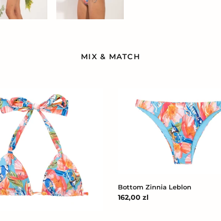
MIX & MATCH
Bottom
Zinnia
Leblon
Bottom Zinnia Leblon
Cena
162,00 zl
regularna