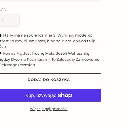
lość
Haily ma na sobie rozmiar S. Wymiary modelki:
zrost 170cm, biust: 83cm, biodra: 89cm, obwód talii:
0cm
Forma Fig Jest Trochę Mała. Jeżeli Wahasz Się
iędzy Dwoma Rozmiarami, To Zalecamy Zamówienie
iększego Rozmiaru.
DODAJ DO KOSZYKA
Więcej opcji płatności
odawanie
roduktu