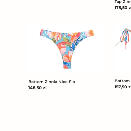
Top Zin
Cena
175,50 z
regular
Bottom
Bottom
Zinnia
Zinnia
Nice-
Ibiza
Fio
Bottom 
Bottom Zinnia Nice-Fio
Cena
157,50 z
Cena
148,50 zl
regular
regularna