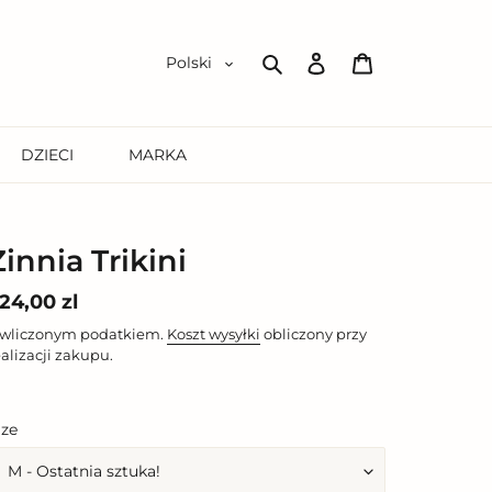
Zaloguj
Koszyk
Polski
się
Szukaj
DZIECI
MARKA
Zinnia Trikini
ena
24,00 zl
egularna
 wliczonym podatkiem.
Koszt wysyłki
obliczony przy
ealizacji zakupu.
ize