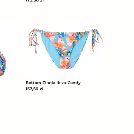
Cena
175,50 zl
regularna
Bottom
Zinnia
Ibiza-
Comfy
Bottom Zinnia Ibiza-Comfy
Cena
157,50 zl
regularna