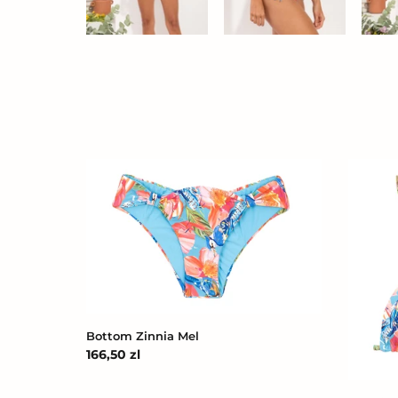
Bottom
Top
Zinnia
Zinnia
Mel
Mel
Bottom Zinnia Mel
Cena
166,50 zl
regularna