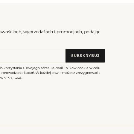
nowościach, wyprzedażach i promocjach, podając
SUBSKRYBUJ
do korzystania z Twojego adresu e-mail i plików cookie w celu
rzeprowadzania badań. W każdej chwili możesz zrezygnować z
, kliknij
tutaj
.