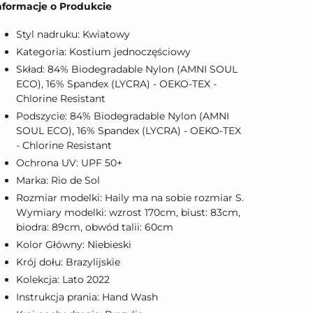
nformacje o Produkcie
o
oszyka
Styl nadruku: Kwiatowy
Kategoria: Kostium jednoczęściowy
Skład: 84% Biodegradable Nylon (AMNI SOUL
ECO), 16% Spandex (LYCRA) - OEKO-TEX -
Chlorine Resistant
Podszycie: 84% Biodegradable Nylon (AMNI
SOUL ECO), 16% Spandex (LYCRA) - OEKO-TEX
- Chlorine Resistant
Ochrona UV: UPF 50+
Marka: Rio de Sol
Rozmiar modelki: Haily ma na sobie rozmiar S.
Wymiary modelki: wzrost 170cm, biust: 83cm,
biodra: 89cm, obwód talii: 60cm
Kolor Główny: Niebieski
Krój dołu: Brazylijskie
Kolekcja: Lato 2022
Instrukcja prania: Hand Wash