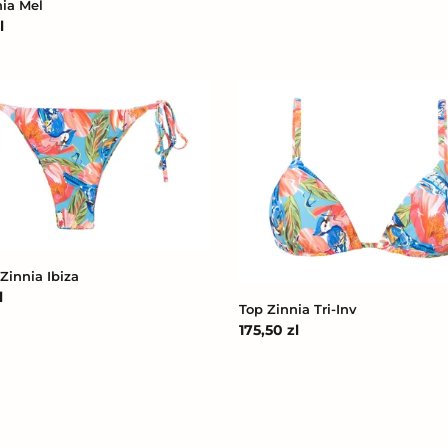
nia Mel
l
na
Top
Zinnia
Tri-
Inv
Zinnia Ibiza
l
Top Zinnia Tri-Inv
na
Cena
175,50 zl
regularna