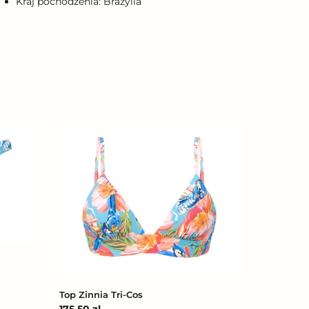
Kraj pochodzenia: Brazylia
Top
Zinnia
Tri-
Cos
Top Zinnia Tri-Cos