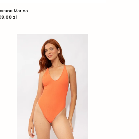
ceano Marina
ena
99,00 zl
egularna
ribu-
low
unny