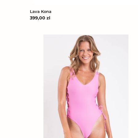
Lava Kona
Cena
399,00 zl
regularna
Milkshake
Zoe