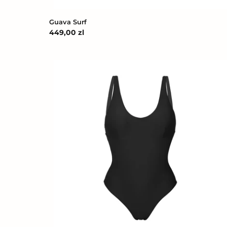
Guava Surf
Cena
449,00 zl
regularna
Nero
Bella