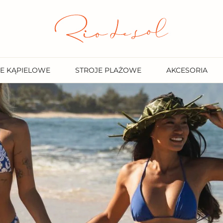
R
I
O
D
E
S
E KĄPIELOWE
STROJE PLAŻOWE
AKCESORIA
O
L
.
P
L