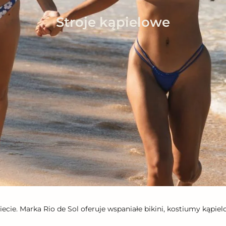
Stroje kąpielowe
wiecie. Marka Rio de Sol oferuje wspaniałe bikini, kostiumy kąpi