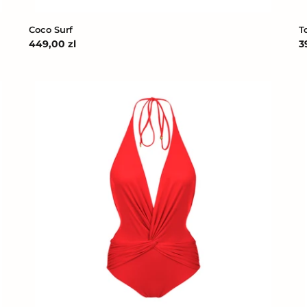
T
Coco Surf
C
3
Cena
449,00 zl
r
regularna
Rouge
H
Magda
A