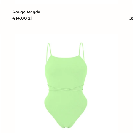
Rouge Magda
H
Cena
414,00 zl
C
3
regularna
r
Sand-
C
Menta
Z
Adele