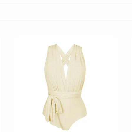
Off-
R
White
M
Marina