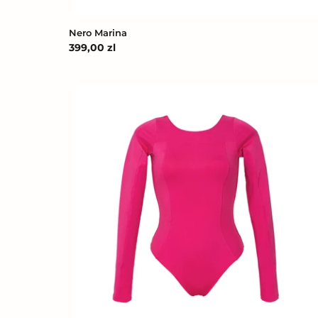
Nero Marina
Cena
399,00 zl
regularna
Guava
Surf