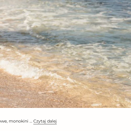
elowe, monokini …
Czytaj dalej