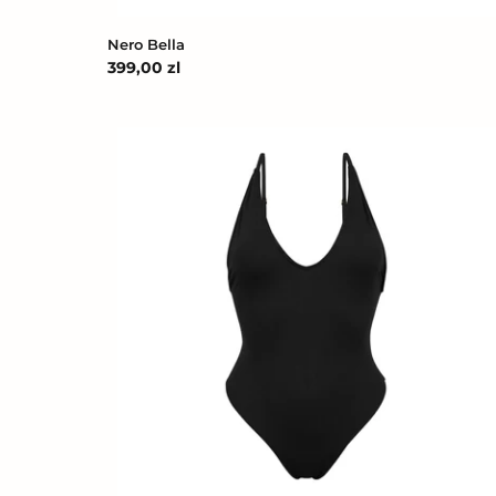
Nero Bella
Cena
399,00 zl
regularna
Lava
Kona