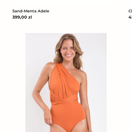
C
Sand-Menta Adele
C
4
Cena
399,00 zl
r
regularna
Ocre
O
Marina
M