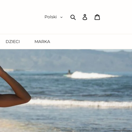
Zaloguj
Koszyk
Polski
się
Szukaj
DZIECI
MARKA