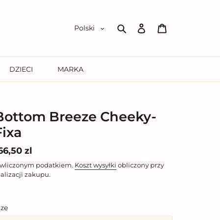
Zaloguj
Koszyk
Polski
się
Szukaj
DZIECI
MARKA
Bottom Breeze Cheeky-
Fixa
ena
66,50 zl
egularna
 wliczonym podatkiem.
Koszt wysyłki
obliczony przy
ealizacji zakupu.
ize