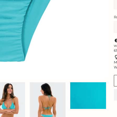
I
w
6
M
W