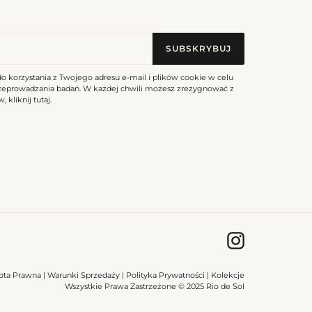
SUBSKRYBUJ
do korzystania z Twojego adresu e-mail i plików cookie w celu
rzeprowadzania badań. W każdej chwili możesz zrezygnować z
, kliknij
tutaj
.
Instagram
ota Prawna
|
Warunki Sprzedaży
|
Polityka Prywatności
|
Kolekcje
Wszystkie Prawa Zastrzeżone © 2025 Rio de Sol