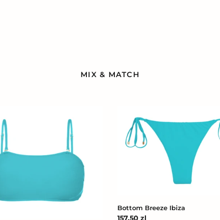
MIX & MATCH
Bottom
Breeze
u-
Ibiza
Bottom Breeze Ibiza
Cena
157,50 zl