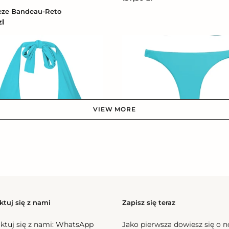
regularna
eze Bandeau-Reto
zl
na
Bottom
Breeze
Leblon-
Fio
VIEW MORE
Bottom Breeze Leblon-Fio
Cena
162,00 zl
regularna
eze Halter-Cos
l
na
ktuj się z nami
Zapisz się teraz
ktuj się z nami:
WhatsApp
Jako pierwsza dowiesz się o 