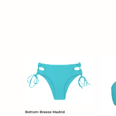
Bottom
Top
Breeze
Breeze
Madrid
Bandea
Reto
Bottom Breeze Madrid