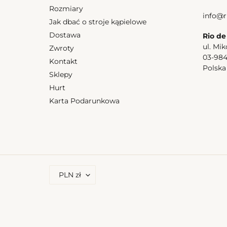
Breeze
Rozmiary
Mel
info@r
Jak dbać o stroje kąpielowe
Dostawa
Rio de
ul. Mik
Zwroty
03-98
Kontakt
Polsk
Sklepy
Hurt
Karta Podarunkowa
Top Breeze Mel
Cena
175,50 zl
regularna
W
PLN zł
A
L
U
T
A