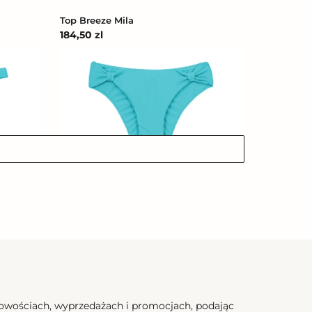
Top Breeze Mila
Cena
184,50 zl
regularna
Bottom
Breeze
Mel
Bottom Breeze Mel
Cena
166,50 zl
regularna
nowościach, wyprzedażach i promocjach, podając