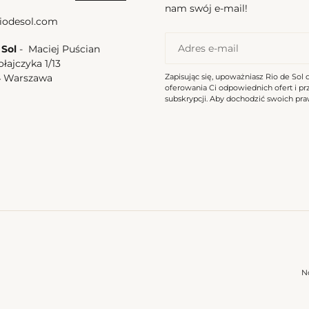
nam swój e-mail!
iodesol.com
 Sol
- Maciej Puścian
ołajczyka 1/13
Zapisując się, upoważniasz Rio de Sol 
4 Warszawa
oferowania Ci odpowiednich ofert i p
a
subskrypcji. Aby dochodzić swoich praw
N