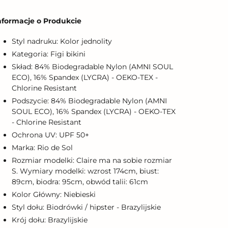
odawanie
roduktu
nformacje o Produkcie
o
oszyka
Styl nadruku: Kolor jednolity
Kategoria: Figi bikini
Skład: 84% Biodegradable Nylon (AMNI SOUL
ECO), 16% Spandex (LYCRA) - OEKO-TEX -
Chlorine Resistant
Podszycie: 84% Biodegradable Nylon (AMNI
SOUL ECO), 16% Spandex (LYCRA) - OEKO-TEX
- Chlorine Resistant
Ochrona UV: UPF 50+
Marka: Rio de Sol
Rozmiar modelki: Claire ma na sobie rozmiar
S. Wymiary modelki: wzrost 174cm, biust:
89cm, biodra: 95cm, obwód talii: 61cm
Kolor Główny: Niebieski
Styl dołu: Biodrówki / hipster - Brazylijskie
Krój dołu: Brazylijskie