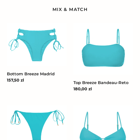
MIX & MATCH
Bottom
Top
Breeze
Breeze
Madrid
Bandeau-
Reto
Bottom Breeze Madrid
Cena
157,50 zl
Top Breeze Bandeau-Reto
regularna
Cena
180,00 zl
regularna
Bottom
Top
Breeze
Breeze
Ibiza
Mila