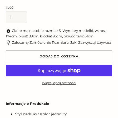
Ilość
Claire ma na sobie rozmiar S. Wymiary modelki: wzrost
174cm, biust: 89cm, biodra: 95cm, obwód talii: 61cm
Zalecamy Zamówienie Rozmiaru, Jaki Zazwyczaj Używasz
DODAJ DO KOSZYKA
Więcej opcji płatności
Dodawanie
produktu
Informacje o Produkcie
do
koszyka
Styl nadruku: Kolor jednolity