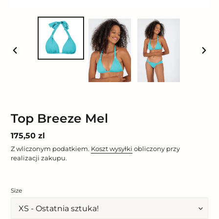
POPRZEDNI
NAST
SLAJD
SLAJ
Top Breeze Mel
Cena
175,50 zl
regularna
Z wliczonym podatkiem.
Koszt wysyłki
obliczony przy
realizacji zakupu.
Size