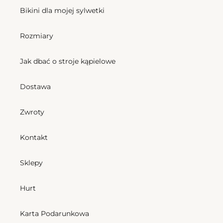
Bikini dla mojej sylwetki
Bottom Breeze Leblon-Fio
Rozmiary
Cena
162,00 zl
regularna
Jak dbać o stroje kąpielowe
Top Breeze Halter-Cos
Cena
184,50 zl
regularna
Dostawa
Bottom
Zwroty
Breeze
Mel
Kontakt
Sklepy
Bottom Breeze Mel
Hurt
Cena
166,50 zl
regularna
Karta Podarunkowa