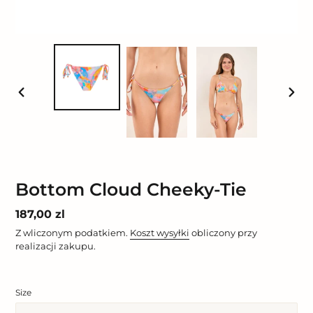
POPRZEDNI
NAST
SLAJD
SLAJ
Bottom Cloud Cheeky-Tie
Cena
187,00 zl
regularna
Z wliczonym podatkiem.
Koszt wysyłki
obliczony przy
realizacji zakupu.
Size