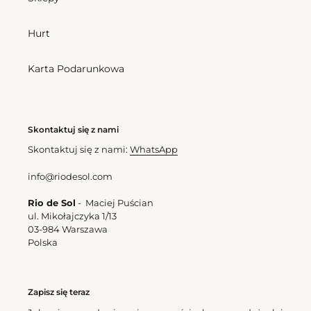
Hurt
Karta Podarunkowa
Top Cloud Frufru
Bottom Cloud Mel
Cena
197,00 zl
Cena
187,00 zl
Skontaktuj się z nami
regularna
regularna
Skontaktuj się z nami:
WhatsApp
Top
Bottom
info@riodesol.com
Cloud
Cloud
Mel
Gisele
Rio de Sol
- Maciej Puścian
ul. Mikołajczyka 1/13
03-984 Warszawa
Polska
Zapisz się teraz
Top Cloud Mel
Bottom Cloud Gisele