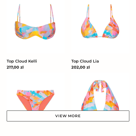
Cloud
Cloud
Kelli
Lia
Top Cloud Kelli
Top Cloud Lia
Cena
217,00 zl
Cena
202,00 zl
regularna
regularna
Bottom
Top
Cloud
Cloud
Essential-
Verona
Comfy
VIEW MORE