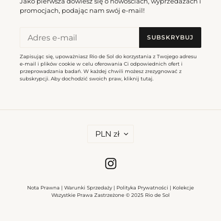
Jako pierwsza dowiesz się o nowościach, wyprzedażach i
Cena
197,00 zl
Cena
182,00 zl
promocjach, podając nam swój e-mail!
regularna
regularna
SUBSKRYBUJ
Bottom
Top
Cloud
Cloud
Zapisując się, upoważniasz Rio de Sol do korzystania z Twojego adresu
Angel
Camille
e-mail i plików cookie w celu oferowania Ci odpowiednich ofert i
przeprowadzania badań. W każdej chwili możesz zrezygnować z
subskrypcji. Aby dochodzić swoich praw, kliknij
tutaj
.
W
PLN zł
A
Bottom Cloud Angel
Top Cloud Camille
L
U
Cena
182,00 zl
Cena
202,00 zl
T
regularna
regularna
Instagram
A
Bottom
Cloud
Nota Prawna
|
Warunki Sprzedaży
|
Polityka Prywatności
|
Kolekcje
Cloud
Santorini
Wszystkie Prawa Zastrzeżone © 2025 Rio de Sol
Cali