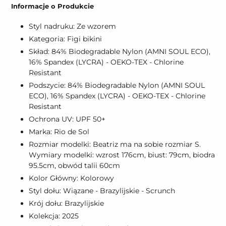
produktu
Informacje o Produkcie
do
koszyka
Styl nadruku: Ze wzorem
Kategoria: Figi bikini
Skład: 84% Biodegradable Nylon (AMNI SOUL ECO),
16% Spandex (LYCRA) - OEKO-TEX - Chlorine
Resistant
Podszycie: 84% Biodegradable Nylon (AMNI SOUL
ECO), 16% Spandex (LYCRA) - OEKO-TEX - Chlorine
Resistant
Ochrona UV: UPF 50+
Marka: Rio de Sol
Rozmiar modelki: Beatriz ma na sobie rozmiar S.
Wymiary modelki: wzrost 176cm, biust: 79cm, biodra
95.5cm, obwód talii 60cm
Kolor Główny: Kolorowy
Styl dołu: Wiązane - Brazylijskie - Scrunch
Krój dołu: Brazylijskie
Kolekcja: 2025