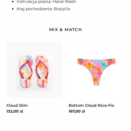
Instrukcja prania: Hand Wash
Kraj pochodzenia: Brazylia
MIX & MATCH
Cloud
Bottom
Slim
Cloud
Nice-
Fio
Cloud Slim
Bottom Cloud Nice-Fio
Cena
132,00 zl
Cena
167,00 zl
regularna
regularna
Top
Top