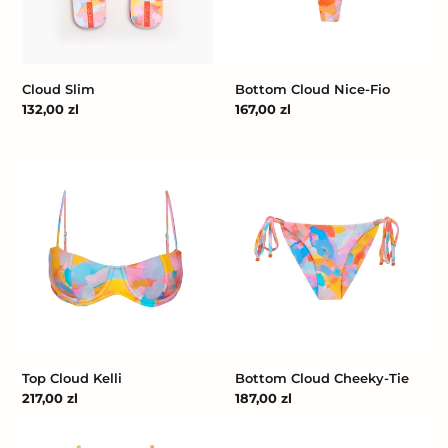
Cloud Slim
Bottom Cloud Nice-Fio
Cena
132,00 zl
Cena
167,00 zl
regularna
regularna
Top
Bottom
Cloud
Cloud
Kelli
Cheeky-
Tie
Top Cloud Kelli
Bottom Cloud Cheeky-Tie
Cena
217,00 zl
Cena
187,00 zl
regularna
regularna
Top
Bottom
Cloud
Cloud