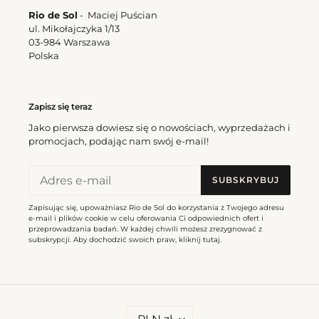
Mel
Mel
Rio de Sol
- Maciej Puścian
ul. Mikołajczyka 1/13
03-984 Warszawa
Polska
Zapisz się teraz
Bottom Cloud Mel
Top Cloud Mel
Jako pierwsza dowiesz się o nowościach, wyprzedażach i
Cena
187,00 zl
Cena
197,00 zl
promocjach, podając nam swój e-mail!
regularna
regularna
SUBSKRYBUJ
Bottom
Bottom
Cloud
Cloud
Zapisując się, upoważniasz Rio de Sol do korzystania z Twojego adresu
Gisele
Angel
e-mail i plików cookie w celu oferowania Ci odpowiednich ofert i
przeprowadzania badań. W każdej chwili możesz zrezygnować z
subskrypcji. Aby dochodzić swoich praw, kliknij
tutaj
.
W