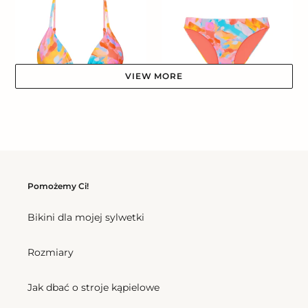
Lia
Essential-
Comfy
VIEW MORE
Top Cloud Lia
Bottom Cloud Essential-
Cena
202,00 zl
Comfy
regularna
Cena
177,00 zl
regularna
Pomożemy Ci!
Top
Bottom
Cloud
Cloud
Bikini dla mojej sylwetki
Verona
Amora
Rozmiary
Jak dbać o stroje kąpielowe