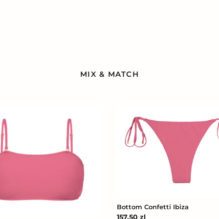
MIX & MATCH
Bottom
Confetti
u-
Ibiza
Bottom Confetti Ibiza
Cena
157,50 zl