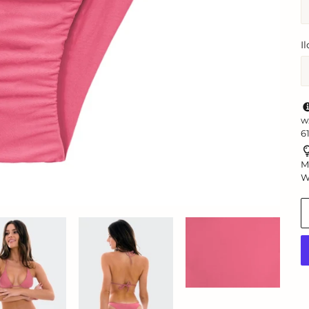
I
w
6
M
W