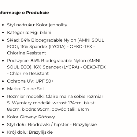
odawanie
roduktu
nformacje o Produkcie
o
oszyka
Styl nadruku: Kolor jednolity
Kategoria: Figi bikini
Skład: 84% Biodegradable Nylon (AMNI SOUL
ECO), 16% Spandex (LYCRA) - OEKO-TEX -
Chlorine Resistant
Podszycie: 84% Biodegradable Nylon (AMNI
SOUL ECO), 16% Spandex (LYCRA) - OEKO-TEX
- Chlorine Resistant
Ochrona UV: UPF 50+
Marka: Rio de Sol
Rozmiar modelki: Claire ma na sobie rozmiar
S. Wymiary modelki: wzrost 174cm, biust:
89cm, biodra: 95cm, obwód talii: 61cm
Kolor Główny: Różowy
Styl dołu: Biodrówki / hipster - Brazylijskie
Krój dołu: Brazylijskie