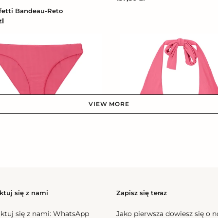
regularna
fetti Bandeau-Reto
zl
na
Top
Confetti
l-
Halter-
Cos
VIEW MORE
Confetti Essential-Comfy
l
na
Top Confetti Halter-Cos
Cena
184,50 zl
regularna
ktuj się z nami
Zapisz się teraz
Confetti
ktuj się z nami:
WhatsApp
Jako pierwsza dowiesz się o 