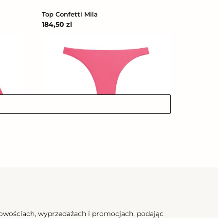
Top Confetti Mila
Cena
184,50 zl
regularna
Bottom
Confetti
Leblon-
Fio
Bottom Confetti Leblon-Fio
Cena
162,00 zl
regularna
nowościach, wyprzedażach i promocjach, podając