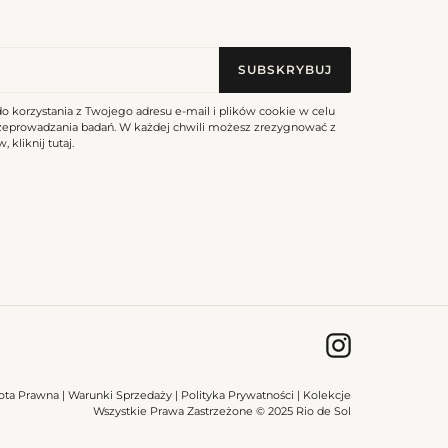
SUBSKRYBUJ
do korzystania z Twojego adresu e-mail i plików cookie w celu
rzeprowadzania badań. W każdej chwili możesz zrezygnować z
, kliknij
tutaj
.
Instagram
ota Prawna
|
Warunki Sprzedaży
|
Polityka Prywatności
|
Kolekcje
Wszystkie Prawa Zastrzeżone © 2025 Rio de Sol