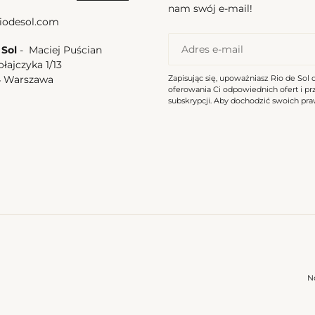
Hype
nam swój e-mail!
iodesol.com
 Sol
- Maciej Puścian
ołajczyka 1/13
Zapisując się, upoważniasz Rio de Sol 
4 Warszawa
oferowania Ci odpowiednich ofert i p
a
subskrypcji. Aby dochodzić swoich praw
etti Mel
Confetti Hype
l
Cena
337,50 zl
na
regularna
N