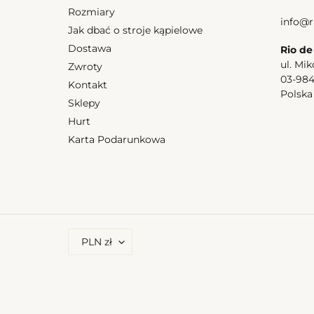
Confetti
Confetti
Rozmiary
Mel
Mel
info@r
Jak dbać o stroje kąpielowe
Dostawa
Rio de
ul. Mik
Zwroty
03-98
Kontakt
Polsk
Sklepy
Hurt
Bottom Confetti Mel
Cena
166,50 zl
Karta Podarunkowa
regularna
Top Conf
Cena
175,50 z
regular
W
PLN zł
A
L
U
T
A