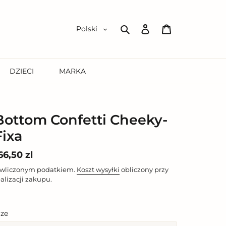
Zaloguj
Koszyk
Polski
się
Szukaj
DZIECI
MARKA
Bottom Confetti Cheeky-
Fixa
ena
66,50 zl
egularna
 wliczonym podatkiem.
Koszt wysyłki
obliczony przy
ealizacji zakupu.
ize