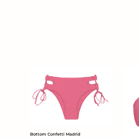
Bottom
Top
Confetti
Confetti
Madrid
Bandea
Reto
Bottom Confetti Madrid