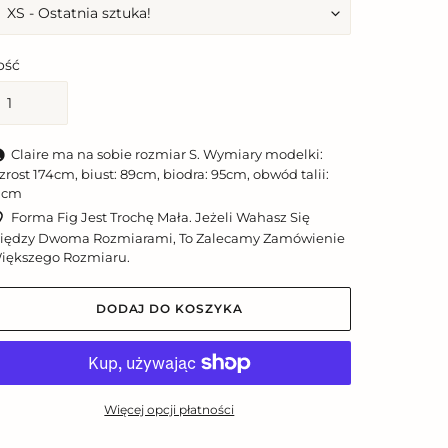
lość
Claire ma na sobie rozmiar S. Wymiary modelki:
zrost 174cm, biust: 89cm, biodra: 95cm, obwód talii:
1cm
Forma Fig Jest Trochę Mała. Jeżeli Wahasz Się
iędzy Dwoma Rozmiarami, To Zalecamy Zamówienie
iększego Rozmiaru.
DODAJ DO KOSZYKA
Więcej opcji płatności