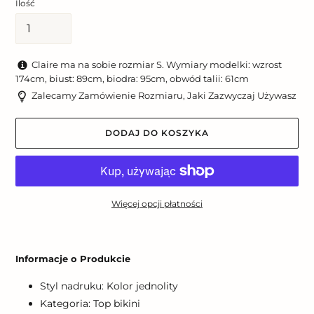
Ilość
Claire ma na sobie rozmiar S. Wymiary modelki: wzrost
174cm, biust: 89cm, biodra: 95cm, obwód talii: 61cm
Zalecamy Zamówienie Rozmiaru, Jaki Zazwyczaj Używasz
DODAJ DO KOSZYKA
Więcej opcji płatności
Dodawanie
produktu
Informacje o Produkcie
do
koszyka
Styl nadruku: Kolor jednolity
Kategoria: Top bikini