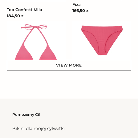
Fixa
Top Confetti Mila
Cena
166,50 zl
Cena
184,50 zl
regularna
regularna
Top
Bottom
Confetti
Confetti
Tri-
Essential-
Inv
Comfy
VIEW MORE
Bottom Confetti Essential-
Comfy
Cena
157,50 zl
Top Confetti Tri-Inv
regularna
Cena
175,50 zl
regularna
Top
Bottom
Confetti
Confetti
Pomożemy Ci!
Halter-
Leblon-
Cos
Fio
Bikini dla mojej sylwetki