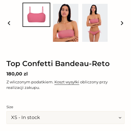
POPRZEDNI
NAST
SLAJD
SLAJ
Top Confetti Bandeau-Reto
Cena
180,00 zl
regularna
Z wliczonym podatkiem.
Koszt wysyłki
obliczony przy
realizacji zakupu.
Size