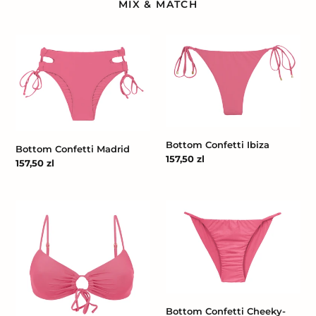
MIX & MATCH
Bottom
Bottom
Confetti
Confetti
Madrid
Ibiza
Bottom Confetti Ibiza
Bottom Confetti Madrid
Cena
157,50 zl
Cena
157,50 zl
regularna
regularna
Top
Bottom
Confetti
Confetti
Mila
Cheeky-
Fixa
Bottom Confetti Cheeky-