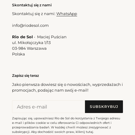
Confetti
Skontaktuj się z nami
Hype
Skontaktuj się z nami:
WhatsApp
info@riodesol.com
Rio de Sol
- Maciej Puścian
ul. Mikołajczyka 1/13
03-984 Warszawa
Polska
Confetti Hype
Cena
337,50 zl
Zapisz się teraz
regularna
Jako pierwsza dowiesz się o nowościach, wyprzedażach i
promocjach, podając nam swój e-mail!
SUBSKRYBUJ
Zapisując się, upoważniasz Rio de Sol do korzystania z Twojego adresu
e-mail i plików cookie w celu oferowania Ci odpowiednich ofert i
przeprowadzania badań. W każdej chwili możesz zrezygnować z
subskrypcji. Aby dochodzić swoich praw, kliknij
tutaj
.