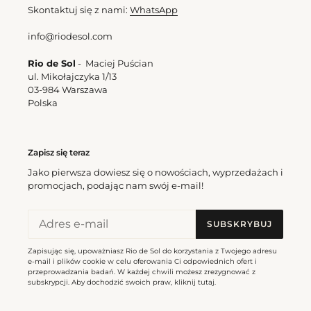
Skontaktuj się z nami:
WhatsApp
info@riodesol.com
Bottom Paprica Hotpants
Top Paprica Bandeau-Reto
Cena
171,00 zl
Rio de Sol
- Maciej Puścian
Cena
180,00 zl
regularna
ul. Mikołajczyka 1/13
regularna
03-984 Warszawa
Polska
Bottom
Top
Paprica
Paprica
California
Tri-
Zapisz się teraz
Fixo
Jako pierwsza dowiesz się o nowościach, wyprzedażach i
promocjach, podając nam swój e-mail!
Bottom Paprica California
SUBSKRYBUJ
Cena
157,50 zl
Top Paprica Tri-Fixo
regularna
Zapisując się, upoważniasz Rio de Sol do korzystania z Twojego adresu
Cena
184,50 zl
e-mail i plików cookie w celu oferowania Ci odpowiednich ofert i
regularna
przeprowadzania badań. W każdej chwili możesz zrezygnować z
subskrypcji. Aby dochodzić swoich praw, kliknij
tutaj
.
Bottom
Bottom
Paprica
Paprica