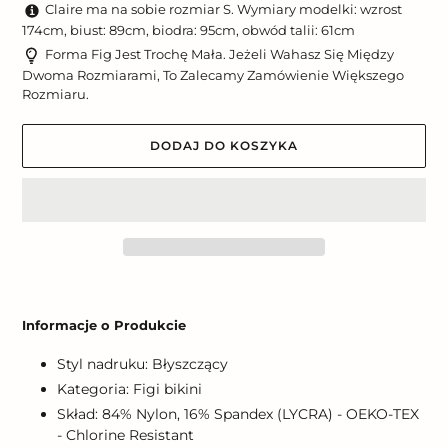
Claire ma na sobie rozmiar S. Wymiary modelki: wzrost
174cm, biust: 89cm, biodra: 95cm, obwód talii: 61cm
Forma Fig Jest Trochę Mała. Jeżeli Wahasz Się Między
Dwoma Rozmiarami, To Zalecamy Zamówienie Większego
Rozmiaru.
DODAJ DO KOSZYKA
Dodawanie
produktu
Informacje o Produkcie
do
koszyka
Styl nadruku: Błyszczący
Kategoria: Figi bikini
Skład: 84% Nylon, 16% Spandex (LYCRA) - OEKO-TEX
- Chlorine Resistant