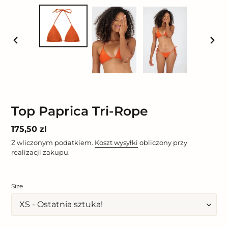
POPRZEDNI
NAST
SLAJD
SLAJ
Top Paprica Tri-Rope
Cena
175,50 zl
regularna
Z wliczonym podatkiem.
Koszt wysyłki
obliczony przy
realizacji zakupu.
Size