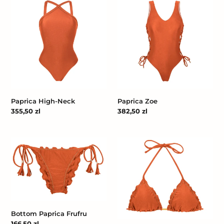
High-
Zoe
Neck
Paprica High-Neck
Paprica Zoe
Cena
355,50 zl
Cena
382,50 zl
regularna
regularna
Bottom
Top
Paprica
Paprica
Frufru
Frufru
Bottom Paprica Frufru
Cena
166,50 zl