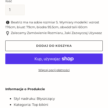
Ilość
Beatriz ma na sobie rozmiar S. Wymiary modelki: wzrost
176cm, biust: 79cm, biodra 95.5cm, obwód talii 60cm
Zalecamy Zamówienie Rozmiaru, Jaki Zazwyczaj Używasz
DODAJ DO KOSZYKA
Więcej opcji płatności
Dodawanie
produktu
Informacje o Produkcie
do
koszyka
Styl nadruku: Błyszczący
Kategoria: Top bikini