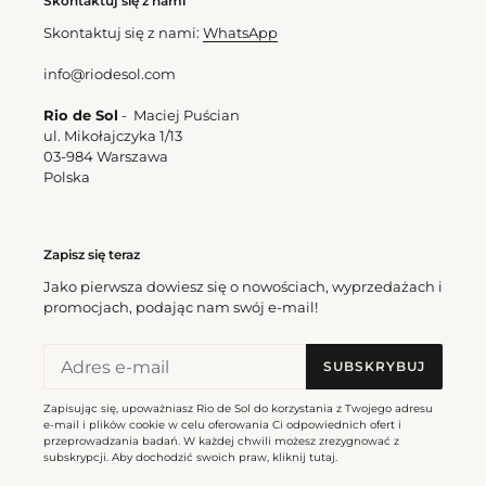
Skontaktuj się z nami
Skontaktuj się z nami:
WhatsApp
Bottom Paprica Hotpants
info@riodesol.com
Top Paprica Bandeau-Reto
Cena
171,00 zl
Cena
180,00 zl
regularna
Rio de Sol
- Maciej Puścian
regularna
ul. Mikołajczyka 1/13
03-984 Warszawa
Bottom
Top
Polska
Paprica
Paprica
California
Tri-
Fixo
Zapisz się teraz
Jako pierwsza dowiesz się o nowościach, wyprzedażach i
promocjach, podając nam swój e-mail!
Bottom Paprica California
Cena
157,50 zl
Top Paprica Tri-Fixo
regularna
SUBSKRYBUJ
Cena
184,50 zl
regularna
Zapisując się, upoważniasz Rio de Sol do korzystania z Twojego adresu
e-mail i plików cookie w celu oferowania Ci odpowiednich ofert i
przeprowadzania badań. W każdej chwili możesz zrezygnować z
Bottom
Bottom
subskrypcji. Aby dochodzić swoich praw, kliknij
tutaj
.
Paprica
Paprica