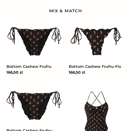
MIX & MATCH
Bottom
Bottom
Cashew
Cashew
Frufru
Frufru-
Fio
Bottom Cashew Frufru
Bottom Cashew Frufru-Fio
Cena
166,50 zl
Cena
166,50 zl
regularna
regularna
Bottom
Cashew
Cashew
Julia
Frufru-
Comfy
Bottom Cashew Frufru-