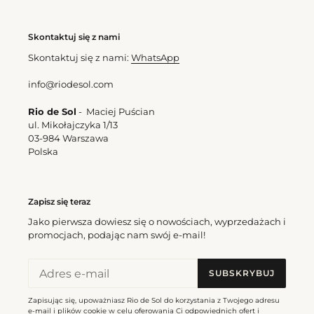
Skontaktuj się z nami
Skontaktuj się z nami:
WhatsApp
info@riodesol.com
Rio de Sol
- Maciej Puścian
ul. Mikołajczyka 1/13
03-984 Warszawa
Polska
Cashew Kids
Cena
310,50 zl
regularna
Zapisz się teraz
Jako pierwsza dowiesz się o nowościach, wyprzedażach i
promocjach, podając nam swój e-mail!
SUBSKRYBUJ
Zapisując się, upoważniasz Rio de Sol do korzystania z Twojego adresu
e-mail i plików cookie w celu oferowania Ci odpowiednich ofert i