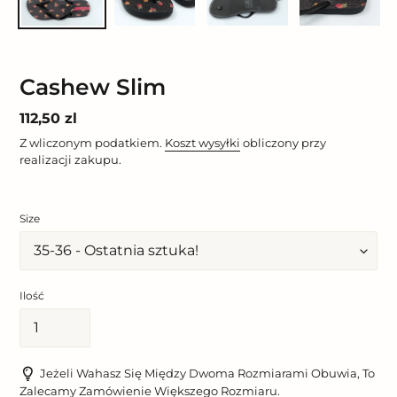
Cashew Slim
Cena
112,50 zl
regularna
Z wliczonym podatkiem.
Koszt wysyłki
obliczony przy
realizacji zakupu.
Size
Ilość
Jeżeli Wahasz Się Między Dwoma Rozmiarami Obuwia, To
Zalecamy Zamówienie Większego Rozmiaru.