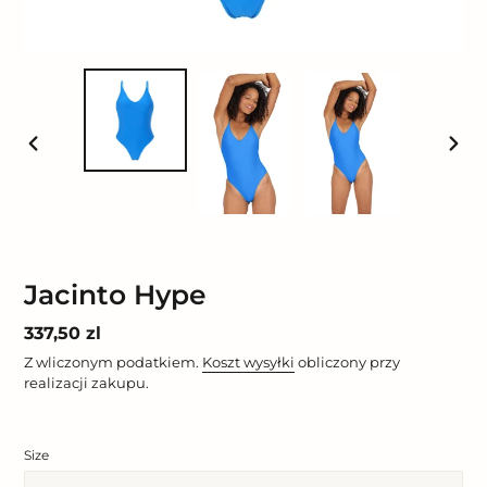
POPRZEDNI
NAST
SLAJD
SLAJ
Jacinto Hype
Cena
337,50 zl
regularna
Z wliczonym podatkiem.
Koszt wysyłki
obliczony przy
realizacji zakupu.
Size