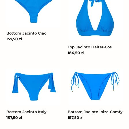
Ciao
Halter-
Cos
Bottom Jacinto Ciao
Cena
157,50 zl
regularna
Top Jacinto Halter-Cos
Cena
184,50 zl
regularna
Bottom
Bottom
Jacinto
Jacinto
Italy
Ibiza-
Comfy
Bottom Jacinto Italy
Bottom Jacinto Ibiza-Comfy
Cena
157,50 zl
Cena
157,50 zl
regularna
regularna