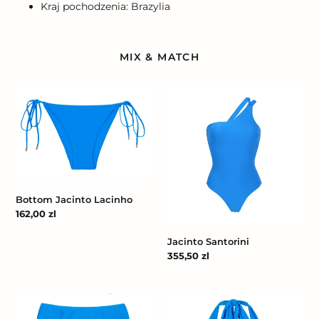
Kraj pochodzenia: Brazylia
MIX & MATCH
Bottom
Jacinto
Jacinto
Santorini
Lacinho
Bottom Jacinto Lacinho
Cena
162,00 zl
regularna
Jacinto Santorini
Cena
355,50 zl
regularna
Bottom
Top
Jacinto
Jacinto