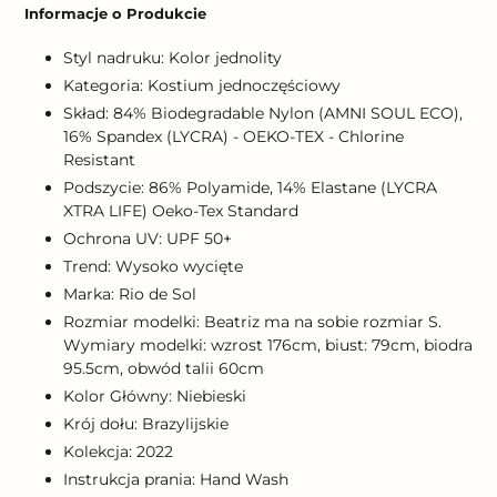
produktu
Informacje o Produkcie
do
koszyka
Styl nadruku: Kolor jednolity
Kategoria: Kostium jednoczęściowy
Skład: 84% Biodegradable Nylon (AMNI SOUL ECO),
16% Spandex (LYCRA) - OEKO-TEX - Chlorine
Resistant
Podszycie: 86% Polyamide, 14% Elastane (LYCRA
XTRA LIFE) Oeko-Tex Standard
Ochrona UV: UPF 50+
Trend: Wysoko wycięte
Marka: Rio de Sol
Rozmiar modelki: Beatriz ma na sobie rozmiar S.
Wymiary modelki: wzrost 176cm, biust: 79cm, biodra
95.5cm, obwód talii 60cm
Kolor Główny: Niebieski
Krój dołu: Brazylijskie
Kolekcja: 2022
Instrukcja prania: Hand Wash