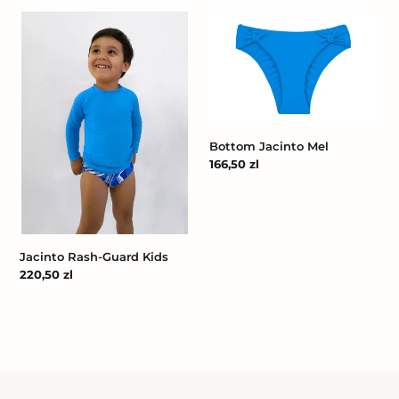
Jacinto
Bottom
Rash-
Jacinto
Guard
Mel
Kids
Bottom Jacinto Mel
Cena
166,50 zl
regularna
Jacinto Rash-Guard Kids
Cena
220,50 zl
regularna