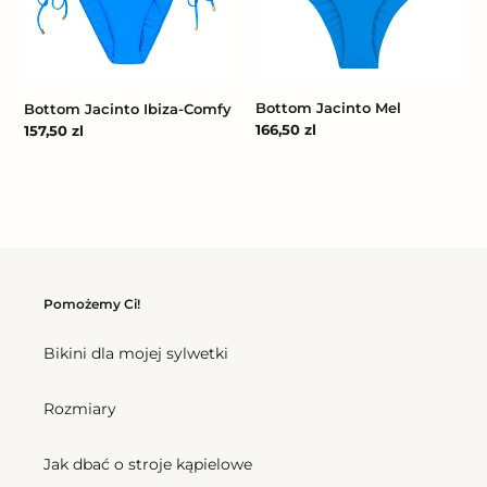
Comfy
Bottom Jacinto Mel
Bottom Jacinto Ibiza-Comfy
Cena
166,50 zl
Cena
157,50 zl
regularna
regularna
Pomożemy Ci!
Bikini dla mojej sylwetki
Rozmiary
Jak dbać o stroje kąpielowe