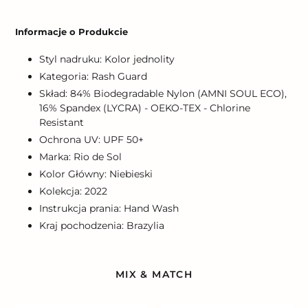
Dodawanie
produktu
Informacje o Produkcie
do
koszyka
Styl nadruku: Kolor jednolity
Kategoria: Rash Guard
Skład: 84% Biodegradable Nylon (AMNI SOUL ECO),
16% Spandex (LYCRA) - OEKO-TEX - Chlorine
Resistant
Ochrona UV: UPF 50+
Marka: Rio de Sol
Kolor Główny: Niebieski
Kolekcja: 2022
Instrukcja prania: Hand Wash
Kraj pochodzenia: Brazylia
MIX & MATCH