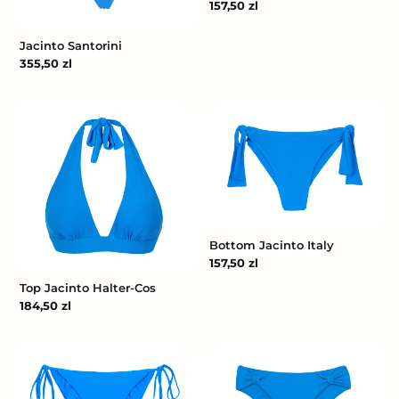
Cena
157,50 zl
regularna
Jacinto Santorini
Cena
355,50 zl
regularna
Top
Bottom
Jacinto
Jacinto
Halter-
Italy
Cos
Bottom Jacinto Italy
Cena
157,50 zl
regularna
Top Jacinto Halter-Cos
Cena
184,50 zl
regularna
Bottom
Bottom
Jacinto
Jacinto
Ibiza-
Mel