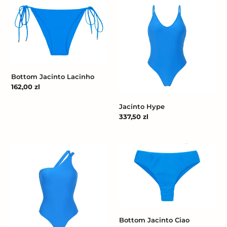
Bottom
Jacinto
Jacinto
Hype
Lacinho
Bottom Jacinto Lacinho
Cena
162,00 zl
regularna
Jacinto Hype
Cena
337,50 zl
regularna
Jacinto
Bottom
Santorini
Jacinto
Ciao
Bottom Jacinto Ciao