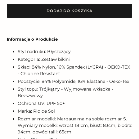
DODAJ DO KOSZYKA
Dodawanie
produktu
Informacje o Produkcie
do
koszyka
Styl nadruku: Błyszczący
Kategoria: Zestaw bikini
Skład: 84% Nylon, 16% Spandex (LYCRA) - OEKO-TEX
- Chlorine Resistant
Podszycie: 84% Polyamide, 16% Elastane - Oeko-Tex
Styl topu: Trójkątny - Wyjmowana wkładka -
Bezszwowy
Ochrona UV: UPF 50+
Marka: Rio de Sol
Rozmiar modelki: Margaux ma na sobie rozmiar S.
Wymiary modelki: wzrost 181cm, biust: 83cm, biodra:
94cm, obwód talii: 65cm