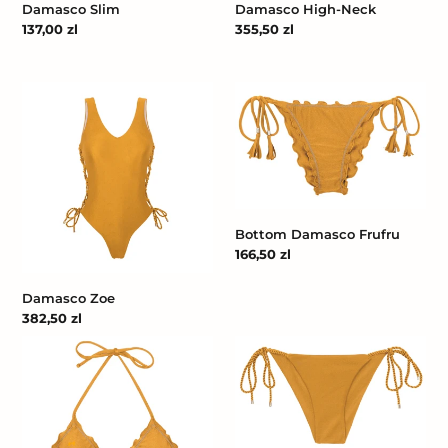
Damasco Slim
Damasco High-Neck
Cena
137,00 zl
Cena
355,50 zl
regularna
regularna
Damasco
Bottom
Zoe
Damasco
Frufru
Bottom Damasco Frufru
Cena
166,50 zl
regularna
Damasco Zoe
Cena
382,50 zl
regularna
Top
Bottom
Damasco
Damasco
Frufru
Cheeky-
Rope