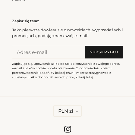
Bottom
Top
Damasco
Damasco
Hotpants
Bandeau-
Zapisz się teraz
Reto
Jako pierwsza dowiesz się o nowościach, wyprzedażach i
promocjach, podając nam swój e-mail!
SUBSKRYBUJ
Bottom Damasco Hotpants
Top Damasco Bandeau-
Cena
171,00 zl
Zapisując się, upoważniasz Rio de Sol do korzystania z Twojego adresu
Reto
regularna
e-mail i plików cookie w celu oferowania Ci odpowiednich ofert i
Cena
180,00 zl
przeprowadzania badań. W każdej chwili możesz zrezygnować z
regularna
subskrypcji. Aby dochodzić swoich praw, kliknij
tutaj
.
Bottom
Top
Damasco
Damasco
California
Tri-
W
Fixo
PLN zł
A
L
U
T
Instagram
A
Bottom Damasco California