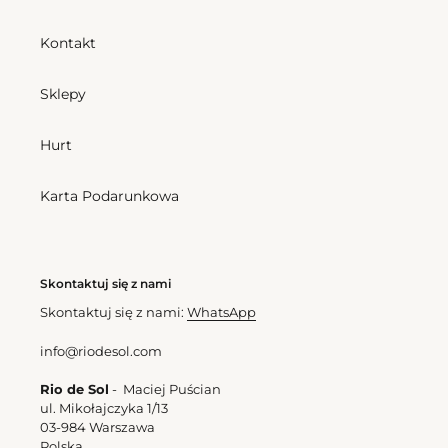
Bandeau-
Ibiza-
No
Rope
Kontakt
Sklepy
Bottom Damasco Ibiza-
Rope
Hurt
Cena
157,50 zl
Top Damasco Bandeau-No
regularna
Cena
175,50 zl
Karta Podarunkowa
regularna
Bottom
Bottom
Damasco
Damasco
Frufru-
Nice-
Skontaktuj się z nami
Fio
Fio
Skontaktuj się z nami:
WhatsApp
info@riodesol.com
Bottom Damasco Frufru-Fio
Bottom Damasco Nice-Fio
Rio de Sol
- Maciej Puścian
Cena
166,50 zl
ul. Mikołajczyka 1/13
Cena
148,50 zl
regularna
03-984 Warszawa
regularna
Polska