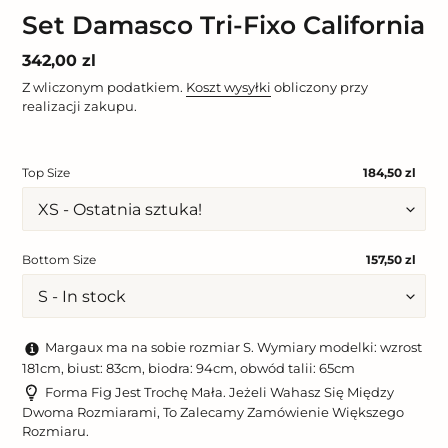
Set Damasco Tri-Fixo California
Cena
342,00 zl
regularna
Z wliczonym podatkiem.
Koszt wysyłki
obliczony przy
realizacji zakupu.
Top Size
184,50 zl
Bottom Size
157,50 zl
Margaux ma na sobie rozmiar S. Wymiary modelki: wzrost
181cm, biust: 83cm, biodra: 94cm, obwód talii: 65cm
Forma Fig Jest Trochę Mała. Jeżeli Wahasz Się Między
Dwoma Rozmiarami, To Zalecamy Zamówienie Większego
Rozmiaru.