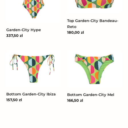
Top Garden-City Bandeau-
Reto
Garden-City Hype
Cena
180,00 zl
Cena
337,50 zl
regularna
regularna
Bottom
Bottom
Garden-
Garden-
City
City
Ibiza
Mel
Bottom Garden-City Ibiza
Bottom Garden-City Mel
Cena
157,50 zl
Cena
166,50 zl
regularna
regularna