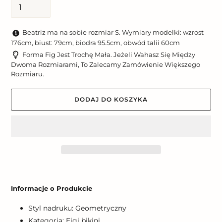
Beatriz ma na sobie rozmiar S. Wymiary modelki: wzrost
176cm, biust: 79cm, biodra 95.5cm, obwód talii 60cm
Forma Fig Jest Trochę Mała. Jeżeli Wahasz Się Między
Dwoma Rozmiarami, To Zalecamy Zamówienie Większego
Rozmiaru.
DODAJ DO KOSZYKA
Dodawanie
produktu
Informacje o Produkcie
do
koszyka
Styl nadruku: Geometryczny
Kategoria: Figi bikini