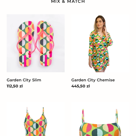
MIX & MATCH
Garden
Garden
City
City
Slim
Chemise
Garden City Slim
Garden City Chemise
Cena
112,50 zl
Cena
445,50 zl
regularna
regularna
Garden-
Top
City
Garden-
Hype
City
Bandeau-
Reto