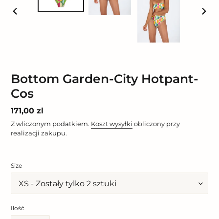
POPRZEDNI
NAST
SLAJD
SLAJ
Bottom Garden-City Hotpant-
Cos
Cena
171,00 zl
regularna
Z wliczonym podatkiem.
Koszt wysyłki
obliczony przy
realizacji zakupu.
Size
Ilość