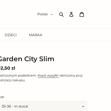
Zaloguj
Koszyk
Polski
się
Szukaj
DZIECI
MARKA
Garden City Slim
ena
12,50 zl
egularna
 wliczonym podatkiem.
Koszt wysyłki
obliczony przy
ealizacji zakupu.
ize