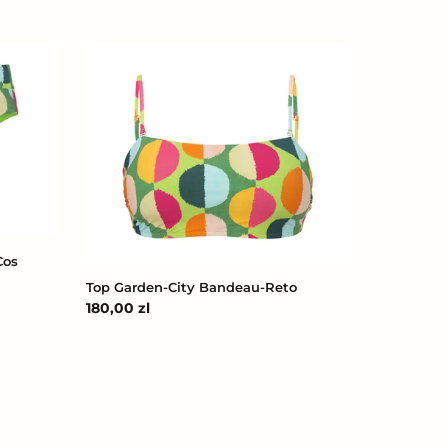
Top
Garden-
City
Bandeau-
Reto
Cos
Top Garden-City Bandeau-Reto
Cena
180,00 zl
regularna