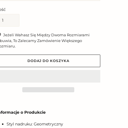
lość
Jeżeli Wahasz Się Między Dwoma Rozmiarami
buwia, To Zalecamy Zamówienie Większego
ozmiaru.
DODAJ DO KOSZYKA
odawanie
roduktu
nformacje o Produkcie
o
oszyka
Styl nadruku: Geometryczny