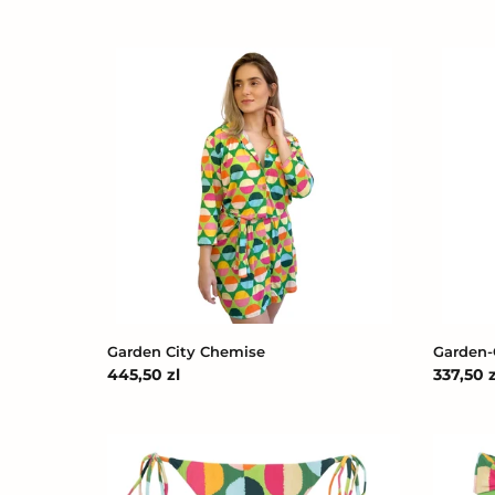
Garden
Garden-
City
City
Chemise
Hype
Garden City Chemise
Garden-
Cena
445,50 zl
Cena
337,50 z
regularna
regular
Bottom
Bottom
Garden-
Garden-
City
City