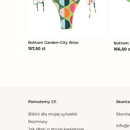
Ibiza
Mel
Bottom Garden-City Ibiza
Bottom 
Cena
157,50 zl
Cena
166,50 z
regularna
regular
Pomożemy Ci!
Skonta
Bikini dla mojej sylwetki
Skonta
Rozmiary
info@r
Jak dbać o stroje kąpielowe