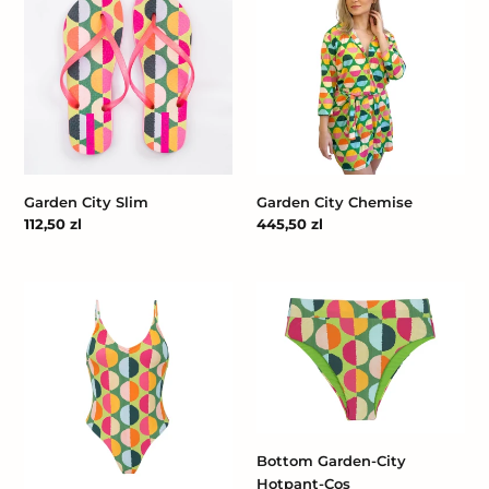
Slim
Chemise
Garden City Slim
Garden City Chemise
Cena
112,50 zl
Cena
445,50 zl
regularna
regularna
Garden-
Bottom
City
Garden-
Hype
City
Hotpant-
Cos
Bottom Garden-City
Hotpant-Cos