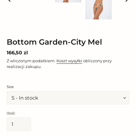
POPRZEDNI
NAST
SLAJD
SLAJ
Bottom Garden-City Mel
Cena
166,50 zl
regularna
Z wliczonym podatkiem.
Koszt wysyłki
obliczony przy
realizacji zakupu.
Size
Ilość