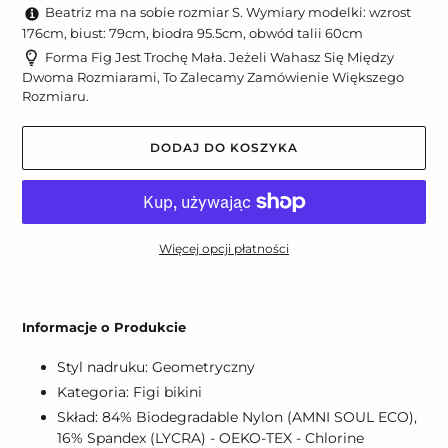
Beatriz ma na sobie rozmiar S. Wymiary modelki: wzrost
176cm, biust: 79cm, biodra 95.5cm, obwód talii 60cm
Forma Fig Jest Trochę Mała. Jeżeli Wahasz Się Między
Dwoma Rozmiarami, To Zalecamy Zamówienie Większego
Rozmiaru.
DODAJ DO KOSZYKA
Więcej opcji płatności
Dodawanie
produktu
Informacje o Produkcie
do
koszyka
Styl nadruku: Geometryczny
Kategoria: Figi bikini
Skład: 84% Biodegradable Nylon (AMNI SOUL ECO),
16% Spandex (LYCRA) - OEKO-TEX - Chlorine