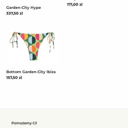
Cena
171,00 zl
Garden-City Hype
regularna
Cena
337,50 zl
regularna
Bottom
Garden-
City
Ibiza
Bottom Garden-City Ibiza
Cena
157,50 zl
regularna
Pomożemy Ci!