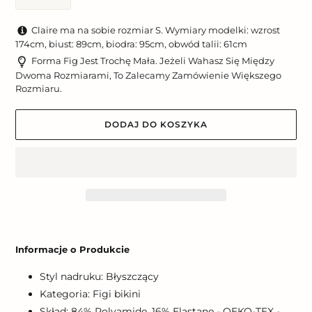
Claire ma na sobie rozmiar S. Wymiary modelki: wzrost
174cm, biust: 89cm, biodra: 95cm, obwód talii: 61cm
Forma Fig Jest Trochę Mała. Jeżeli Wahasz Się Między
Dwoma Rozmiarami, To Zalecamy Zamówienie Większego
Rozmiaru.
DODAJ DO KOSZYKA
Dodawanie
produktu
Informacje o Produkcie
do
koszyka
Styl nadruku: Błyszczący
Kategoria: Figi bikini
Skład: 84% Polyamide, 16% Elastane - OEKO-TEX -