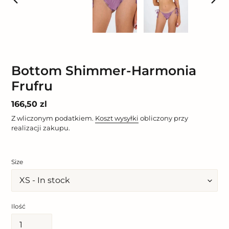
POPRZEDNI
NAST
SLAJD
SLAJ
Bottom Shimmer-Harmonia
Frufru
Cena
166,50 zl
regularna
Z wliczonym podatkiem.
Koszt wysyłki
obliczony przy
realizacji zakupu.
Size
Ilość