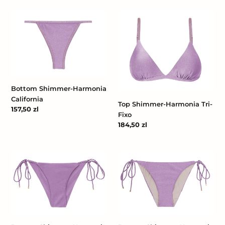
Bottom
Top
Shimmer-
Shimmer-
Harmonia
Harmonia
California
Tri-
Fixo
Bottom Shimmer-Harmonia
California
Top Shimmer-Harmonia Tri-
Cena
157,50 zl
Fixo
regularna
Cena
184,50 zl
regularna
Bottom
Bottom
Shimmer-
Shimmer-
Harmonia
Harmonia
Cheeky-
Ibiza-
Rope
Rope