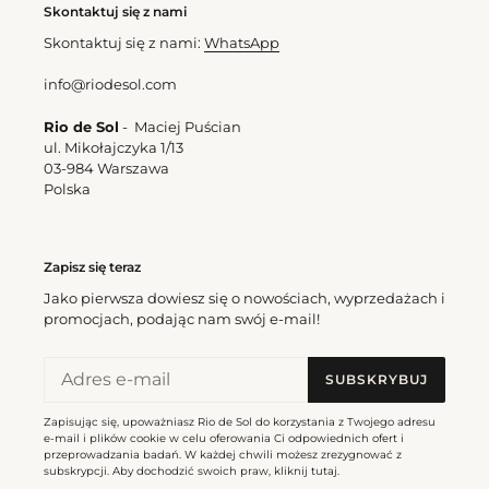
Skontaktuj się z nami
Skontaktuj się z nami:
WhatsApp
Bottom
Top
Shimmer-
Shimmer-
info@riodesol.com
Harmonia
Harmonia
Belted-
Twist
Rio de Sol
- Maciej Puścian
High-
ul. Mikołajczyka 1/13
Waist
03-984 Warszawa
Polska
Bottom Shimmer-Harmonia
Top Shimmer-Harmonia
Belted-High-Waist
Twist
Cena
171,00 zl
Zapisz się teraz
Cena
180,00 zl
regularna
Jako pierwsza dowiesz się o nowościach, wyprzedażach i
regularna
promocjach, podając nam swój e-mail!
Bottom
Top
Shimmer-
Shimmer-
SUBSKRYBUJ
Harmonia
Harmonia
Cheeky-
Tri-
Zapisując się, upoważniasz Rio de Sol do korzystania z Twojego adresu
e-mail i plików cookie w celu oferowania Ci odpowiednich ofert i
Tie
Inv
przeprowadzania badań. W każdej chwili możesz zrezygnować z
subskrypcji. Aby dochodzić swoich praw, kliknij
tutaj
.