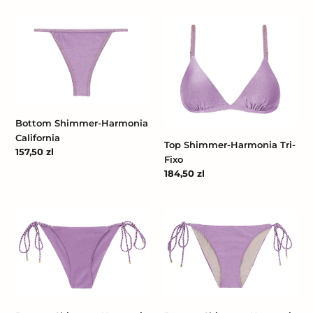
Bottom
Top
Shimmer-
Shimmer-
Harmonia
Harmonia
California
Tri-
Fixo
Bottom Shimmer-Harmonia
California
Top Shimmer-Harmonia Tri-
Cena
157,50 zl
Fixo
regularna
Cena
184,50 zl
regularna
Bottom
Bottom
Shimmer-
Shimmer-
Harmonia
Harmonia
Cheeky-
Ibiza-
Rope
Rope