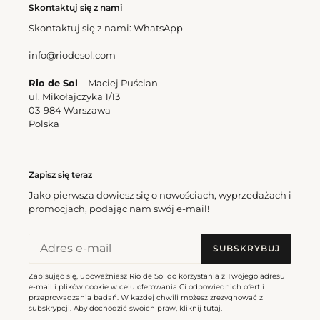
Bottom
Top
Skontaktuj się z nami
Shimmer-
Shimmer-
Skontaktuj się z nami:
WhatsApp
Harmonia
Harmonia
Belted-
Twist
info@riodesol.com
High-
Waist
Rio de Sol
- Maciej Puścian
ul. Mikołajczyka 1/13
03-984 Warszawa
Bottom Shimmer-Harmonia
Polska
Top Shimmer-Harmonia
Belted-High-Waist
Twist
Cena
171,00 zl
Cena
180,00 zl
regularna
regularna
Zapisz się teraz
Jako pierwsza dowiesz się o nowościach, wyprzedażach i
Bottom
Top
promocjach, podając nam swój e-mail!
Shimmer-
Shimmer-
Harmonia
Harmonia
Cheeky-
Tri-
SUBSKRYBUJ
Tie
Inv
Zapisując się, upoważniasz Rio de Sol do korzystania z Twojego adresu
e-mail i plików cookie w celu oferowania Ci odpowiednich ofert i
przeprowadzania badań. W każdej chwili możesz zrezygnować z
Bottom Shimmer-Harmonia
subskrypcji. Aby dochodzić swoich praw, kliknij
tutaj
.
Cheeky-Tie