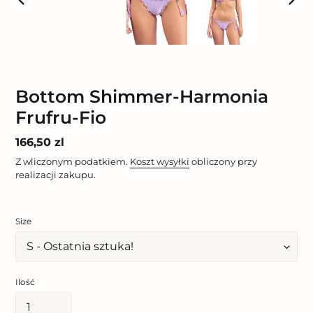
POPRZEDNI
NAST
SLAJD
SLAJ
Bottom Shimmer-Harmonia
Frufru-Fio
Cena
166,50 zl
regularna
Z wliczonym podatkiem.
Koszt wysyłki
obliczony przy
realizacji zakupu.
Size
Ilość