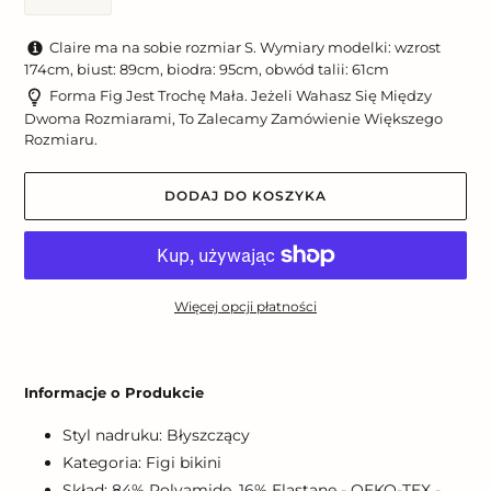
Claire ma na sobie rozmiar S. Wymiary modelki: wzrost
174cm, biust: 89cm, biodra: 95cm, obwód talii: 61cm
Forma Fig Jest Trochę Mała. Jeżeli Wahasz Się Między
Dwoma Rozmiarami, To Zalecamy Zamówienie Większego
Rozmiaru.
DODAJ DO KOSZYKA
Więcej opcji płatności
Dodawanie
produktu
Informacje o Produkcie
do
koszyka
Styl nadruku: Błyszczący
Kategoria: Figi bikini
Skład: 84% Polyamide, 16% Elastane - OEKO-TEX -