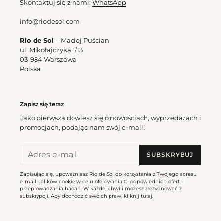
Skontaktuj się z nami:
WhatsApp
Bottom
Top
Shimmer-
Shimmer-
info@riodesol.com
Harmonia
Harmonia
Belted-
Twist
Rio de Sol
- Maciej Puścian
High-
ul. Mikołajczyka 1/13
Waist
03-984 Warszawa
Polska
Bottom Shimmer-Harmonia
Top Shimmer-Harmonia
Belted-High-Waist
Twist
Cena
171,00 zl
Zapisz się teraz
Cena
180,00 zl
regularna
Jako pierwsza dowiesz się o nowościach, wyprzedażach i
regularna
promocjach, podając nam swój e-mail!
Bottom
Top
Shimmer-
Shimmer-
SUBSKRYBUJ
Harmonia
Harmonia
Cheeky-
Tri-
Zapisując się, upoważniasz Rio de Sol do korzystania z Twojego adresu
e-mail i plików cookie w celu oferowania Ci odpowiednich ofert i
Tie
Inv
przeprowadzania badań. W każdej chwili możesz zrezygnować z
subskrypcji. Aby dochodzić swoich praw, kliknij
tutaj
.
Bottom Shimmer-Harmonia
Cheeky-Tie