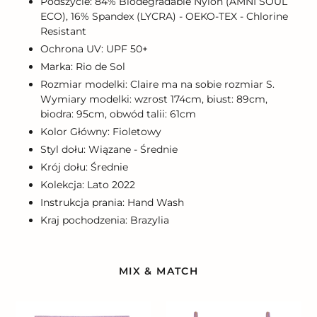
Podszycie: 84% Biodegradable Nylon (AMNI SOUL
ECO), 16% Spandex (LYCRA) - OEKO-TEX - Chlorine
Resistant
Ochrona UV: UPF 50+
Marka: Rio de Sol
Rozmiar modelki: Claire ma na sobie rozmiar S.
Wymiary modelki: wzrost 174cm, biust: 89cm,
biodra: 95cm, obwód talii: 61cm
Kolor Główny: Fioletowy
Styl dołu: Wiązane - Średnie
Krój dołu: Średnie
Kolekcja: Lato 2022
Instrukcja prania: Hand Wash
Kraj pochodzenia: Brazylia
MIX & MATCH
Bottom
Top