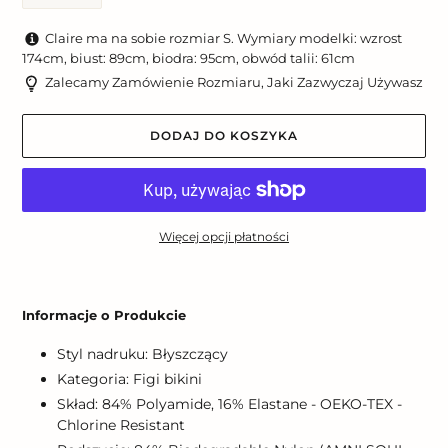
Claire ma na sobie rozmiar S. Wymiary modelki: wzrost
174cm, biust: 89cm, biodra: 95cm, obwód talii: 61cm
Zalecamy Zamówienie Rozmiaru, Jaki Zazwyczaj Używasz
DODAJ DO KOSZYKA
Więcej opcji płatności
Dodawanie
produktu
Informacje o Produkcie
do
koszyka
Styl nadruku: Błyszczący
Kategoria: Figi bikini
Skład: 84% Polyamide, 16% Elastane - OEKO-TEX -
Chlorine Resistant