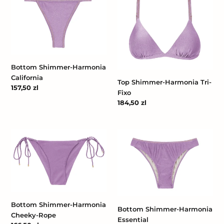
Shimmer-
Shimmer-
Harmonia
Harmonia
California
Tri-
Fixo
Bottom Shimmer-Harmonia
California
Top Shimmer-Harmonia Tri-
Cena
157,50 zl
Fixo
regularna
Cena
184,50 zl
regularna
Bottom
Bottom
Shimmer-
Shimmer-
Harmonia
Harmonia
Cheeky-
Essential
Rope
Bottom Shimmer-Harmonia
Bottom Shimmer-Harmonia
Cheeky-Rope
Essential